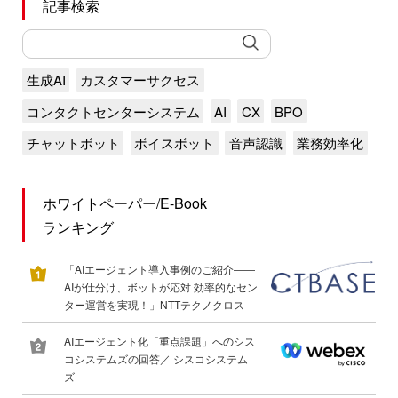
記事検索
生成AI
カスタマーサクセス
コンタクトセンターシステム
AI
CX
BPO
チャットボット
ボイスボット
音声認識
業務効率化
ホワイトペーパー/E-Book
ランキング
「AIエージェント導入事例のご紹介――
AIが仕分け、ボットが応対 効率的なセン
ター運営を実現！」NTTテクノクロス
AIエージェント化「重点課題」へのシス
コシステムズの回答／ シスコシステム
ズ