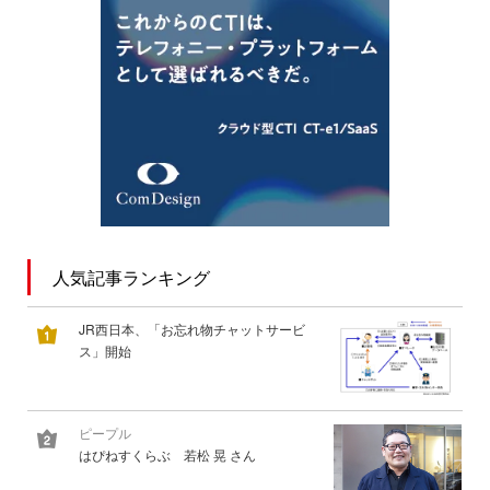
人気記事ランキング
JR西日本、「お忘れ物チャットサービ
ス」開始
ピープル
はぴねすくらぶ 若松 晃 さん