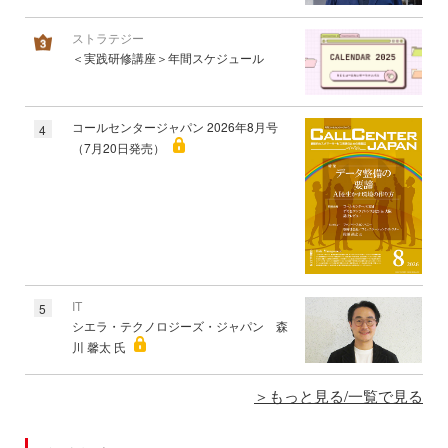
ストラテジー
＜実践研修講座＞年間スケジュール
コールセンタージャパン 2026年8月号
4
（7月20日発売）
IT
5
シエラ・テクノロジーズ・ジャパン 森
川 馨太 氏
もっと見る/一覧で見る