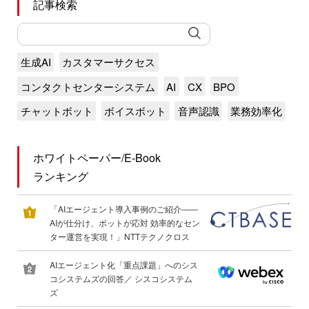
記事検索
生成AI
カスタマーサクセス
コンタクトセンターシステム
AI
CX
BPO
チャットボット
ボイスボット
音声認識
業務効率化
ホワイトペーパー/E-Book
ランキング
「AIエージェント導入事例のご紹介――
AIが仕分け、ボットが応対 効率的なセン
ター運営を実現！」NTTテクノクロス
AIエージェント化「重点課題」へのシス
コシステムズの回答／ シスコシステム
ズ