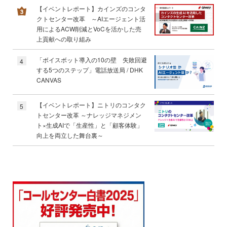
【イベントレポート】カインズのコンタ
クトセンター改革 ～AIエージェント活
用によるACW削減とVoCを活かした売
上貢献への取り組み
「ボイスボット導入の10の壁 失敗回避
4
する5つのステップ」電話放送局 / DHK
CANVAS
【イベントレポート】ニトリのコンタク
5
トセンター改革 ～ナレッジマネジメン
ト×生成AIで「生産性」と「顧客体験」
向上を両立した舞台裏～