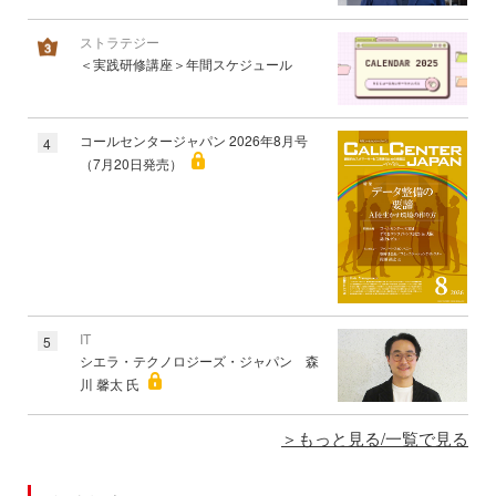
ストラテジー
＜実践研修講座＞年間スケジュール
コールセンタージャパン 2026年8月号
4
（7月20日発売）
IT
5
シエラ・テクノロジーズ・ジャパン 森
川 馨太 氏
もっと見る/一覧で見る