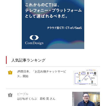
人気記事ランキング
JR西日本、「お忘れ物チャットサービ
ス」開始
ピープル
はぴねすくらぶ 若松 晃 さん