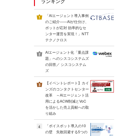
ランキング
「AIエージェント導入事例
のご紹介――AIが仕分け、
ボットが応対 効率的なセ
ンター運営を実現！」NTT
テクノクロス
AIエージェント化「重点課
題」へのシスコシステムズ
の回答／ シスコシステム
ズ
【イベントレポート】カイ
ンズのコンタクトセンター
改革 ～AIエージェント活
用によるACW削減とVoC
を活かした売上貢献への取
り組み
「ボイスボット導入の10
4
の壁 失敗回避する5つの