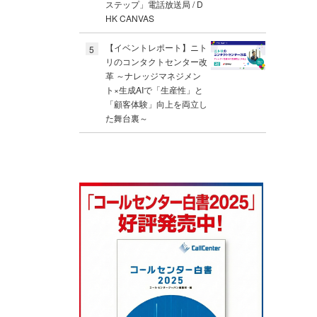
ステップ」電話放送局 / D
HK CANVAS
【イベントレポート】ニト
5
リのコンタクトセンター改
革 ～ナレッジマネジメン
ト×生成AIで「生産性」と
「顧客体験」向上を両立し
た舞台裏～