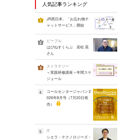
人気記事ランキング
JR西日本、「お忘れ物チ
ャットサービス」開始
ピープル
はぴねすくらぶ 若松 晃
さん
ストラテジー
＜実践研修講座＞年間スケ
ジュール
コールセンタージャパン 2
4
026年8月号（7月20日発
売）
IT
5
シエラ・テクノロジーズ・