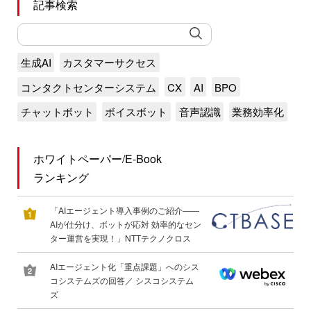
記事検索
生成AI
カスタマーサクセス
コンタクトセンターシステム
CX
AI
BPO
チャットボット
ボイスボット
音声認識
業務効率化
ホワイトペーパー/E-Book
ランキング
「AIエージェント導入事例のご紹介――
AIが仕分け、ボットが応対 効率的なセン
ター運営を実現！」NTTテクノクロス
AIエージェント化「重点課題」へのシス
コシステムズの回答／ シスコシステム
ズ