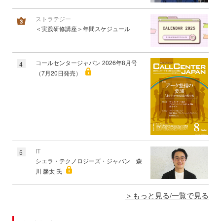
ストラテジー
＜実践研修講座＞年間スケジュール
コールセンタージャパン 2026年8月号
4
（7月20日発売）
IT
5
シエラ・テクノロジーズ・ジャパン 森
川 馨太 氏
もっと見る/一覧で見る