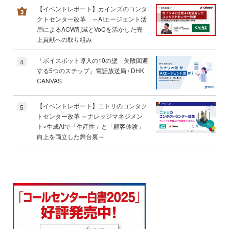
【イベントレポート】カインズのコンタ
クトセンター改革 ～AIエージェント活
用によるACW削減とVoCを活かした売
上貢献への取り組み
「ボイスボット導入の10の壁 失敗回避
4
する5つのステップ」電話放送局 / DHK
CANVAS
【イベントレポート】ニトリのコンタク
5
トセンター改革 ～ナレッジマネジメン
ト×生成AIで「生産性」と「顧客体験」
向上を両立した舞台裏～