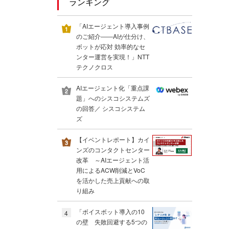
ランキング
「AIエージェント導入事例
のご紹介――AIが仕分け、
ボットが応対 効率的なセ
ンター運営を実現！」NTT
テクノクロス
AIエージェント化「重点課
題」へのシスコシステムズ
の回答／ シスコシステム
ズ
【イベントレポート】カイ
ンズのコンタクトセンター
改革 ～AIエージェント活
用によるACW削減とVoC
を活かした売上貢献への取
り組み
「ボイスボット導入の10
4
の壁 失敗回避する5つの