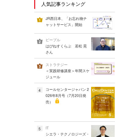
人気記事ランキング
JR西日本、「お忘れ物チ
ャットサービス」開始
ピープル
はぴねすくらぶ 若松 晃
さん
ストラテジー
＜実践研修講座＞年間スケ
ジュール
コールセンタージャパン 2
4
026年8月号（7月20日発
売）
IT
5
シエラ・テクノロジーズ・