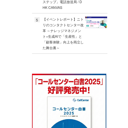
ステップ」電話放送局 / D
HK CANVAS
【イベントレポート】ニト
5
リのコンタクトセンター改
革 ～ナレッジマネジメン
ト×生成AIで「生産性」と
「顧客体験」向上を両立し
た舞台裏～