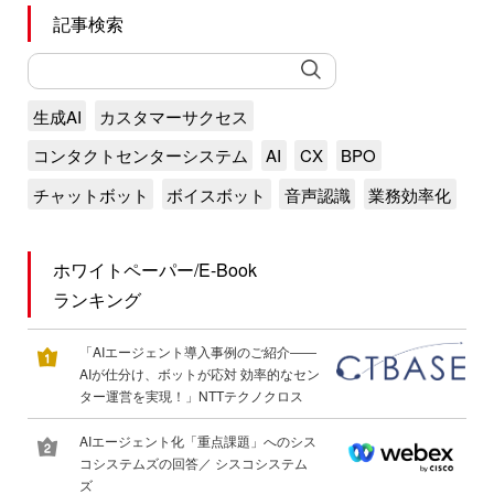
記事検索
生成AI
カスタマーサクセス
コンタクトセンターシステム
AI
CX
BPO
チャットボット
ボイスボット
音声認識
業務効率化
ホワイトペーパー/E-Book
ランキング
「AIエージェント導入事例のご紹介――
AIが仕分け、ボットが応対 効率的なセン
ター運営を実現！」NTTテクノクロス
AIエージェント化「重点課題」へのシス
コシステムズの回答／ シスコシステム
ズ