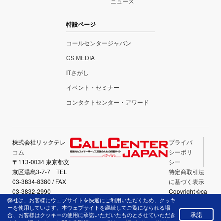
ニュース
特設ページ
コールセンタージャパン
CS MEDIA
ITさがし
イベント・セミナー
コンタクトセンター・アワード
株式会社リックテレ
プライバ
コム
シーポリ
〒113-0034 東京都文
シー
京区湯島3-7-7 TEL
特定商取引法
03-3834-8380 / FAX
に基づく表示
03-3832-2990
Copyright ©ca
弊社は、お客様にウェブサイトを快適にご利用いただくため、クッキ
llcenter-japan.
ーを使用しています。本ウェブサイトを継続してご覧になられる場
com All Right
承諾
合、お客様はクッキーの使用に承諾いただいたものとさせていただき
Reserved.