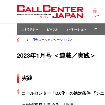
トップ
ストラテジー
ピープル
オペレーション
IT
月刊コールセンタージャパン
2023年1月号 ＜連載／実践＞
実践
コールセンター「DX化」の絶対条件 『シ
圧倒的支持を集める「LINE」