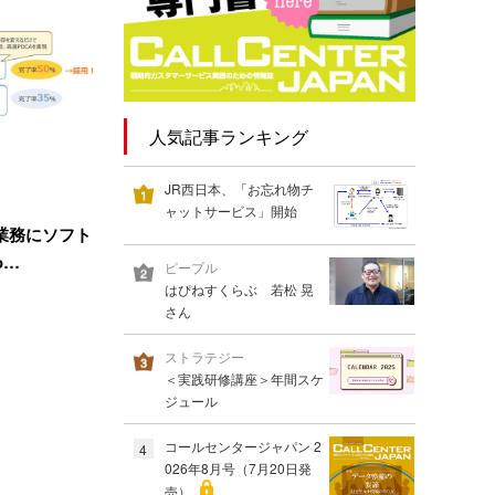
人気記事ランキング
JR西日本、「お忘れ物チ
ャットサービス」開始
業務にソフト
o…
ピープル
はぴねすくらぶ 若松 晃
さん
ストラテジー
＜実践研修講座＞年間スケ
ジュール
コールセンタージャパン 2
4
026年8月号（7月20日発
売）