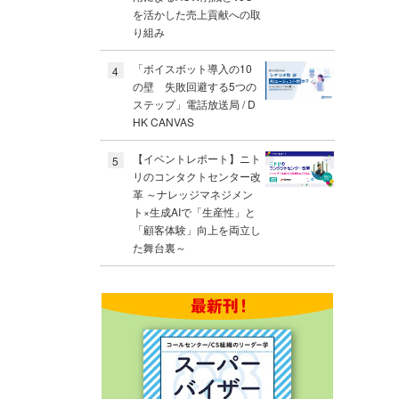
を活かした売上貢献への取
り組み
「ボイスボット導入の10
4
の壁 失敗回避する5つの
ステップ」電話放送局 / D
HK CANVAS
【イベントレポート】ニト
5
リのコンタクトセンター改
革 ～ナレッジマネジメン
ト×生成AIで「生産性」と
「顧客体験」向上を両立し
た舞台裏～