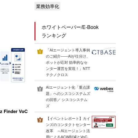
業務効率化
ホワイトペーパー/E-Book
ランキング
「AIエージェント導入事例
のご紹介――AIが仕分け、
ボットが応対 効率的なセ
ンター運営を実現！」NTT
テクノクロス
AIエージェント化「重点課
題」へのシスコシステムズ
の回答／ シスコシステム
ズ
inder VoC
【イベントレポート】カイ
ンズのコンタクトセンター
改革 ～AIエージェント活
用によるACW削減とVoC