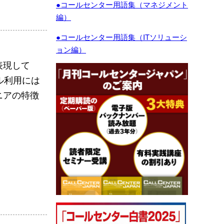
●コールセンター用語集（マネジメント
編）
●コールセンター用語集（ITソリューシ
ョン編）
表現して
ル利用には
ニアの特徴