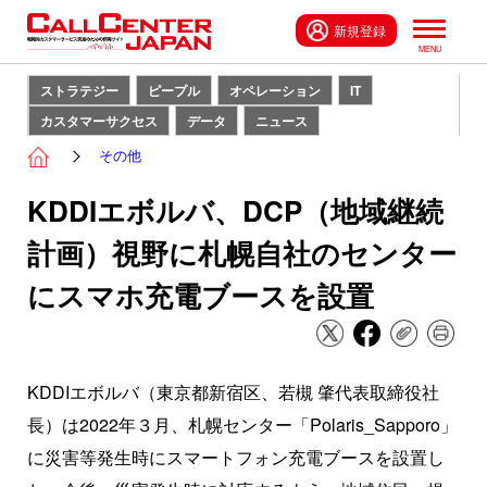
新規登録
ストラテジー
ピープル
オペレーション
IT
カスタマーサクセス
データ
ニュース
その他
KDDIエボルバ、DCP（地域継続
計画）視野に札幌自社のセンター
にスマホ充電ブースを設置
KDDIエボルバ（東京都新宿区、若槻 肇代表取締役社
長）は2022年３月、札幌センター「Polaris_Sapporo」
に災害等発生時にスマートフォン充電ブースを設置し