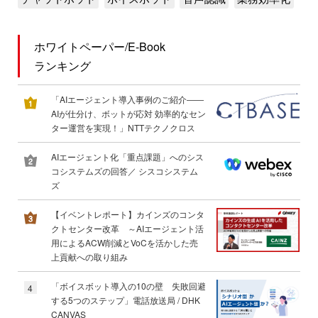
ホワイトペーパー/E-Book
ランキング
「AIエージェント導入事例のご紹介――
AIが仕分け、ボットが応対 効率的なセン
ター運営を実現！」NTTテクノクロス
AIエージェント化「重点課題」へのシス
コシステムズの回答／ シスコシステム
ズ
【イベントレポート】カインズのコンタ
クトセンター改革 ～AIエージェント活
用によるACW削減とVoCを活かした売
上貢献への取り組み
「ボイスボット導入の10の壁 失敗回避
4
する5つのステップ」電話放送局 / DHK
CANVAS