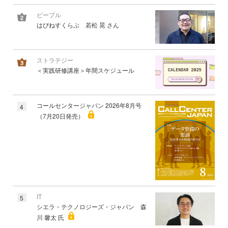
ピープル
はぴねすくらぶ 若松 晃 さん
ストラテジー
＜実践研修講座＞年間スケジュール
コールセンタージャパン 2026年8月号
4
（7月20日発売）
IT
5
シエラ・テクノロジーズ・ジャパン 森
川 馨太 氏