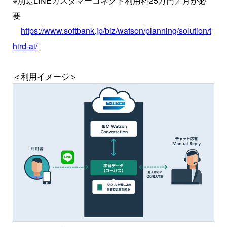
※別途LINEカスタマーコネクト利用料25万円／月が必
要
https://www.softbank.jp/biz/watson/planning/solution/t
hird-ai/
＜利用イメージ＞