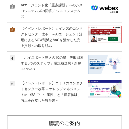
AIエージェント化「重点課題」へのシス
コシステムズの回答／ シスコシステム
ズ
【イベントレポート】カインズのコンタ
クトセンター改革 ～AIエージェント活
用によるACW削減とVoCを活かした売
上貢献への取り組み
「ボイスボット導入の10の壁 失敗回避
4
する5つのステップ」電話放送局 / DHK
CANVAS
【イベントレポート】ニトリのコンタク
5
トセンター改革 ～ナレッジマネジメン
ト×生成AIで「生産性」と「顧客体験」
向上を両立した舞台裏～
購読のご案内