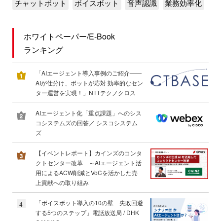
チャットボット
ボイスボット
音声認識
業務効率化
ホワイトペーパー/E-Book
ランキング
「AIエージェント導入事例のご紹介――
AIが仕分け、ボットが応対 効率的なセン
ター運営を実現！」NTTテクノクロス
AIエージェント化「重点課題」へのシス
コシステムズの回答／ シスコシステム
ズ
【イベントレポート】カインズのコンタ
クトセンター改革 ～AIエージェント活
用によるACW削減とVoCを活かした売
上貢献への取り組み
「ボイスボット導入の10の壁 失敗回避
4
する5つのステップ」電話放送局 / DHK