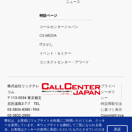
ニュース
特設ページ
コールセンタージャパン
CS MEDIA
ITさがし
イベント・セミナー
コンタクトセンター・アワード
株式会社リックテレ
プライバ
コム
シーポリ
〒113-0034 東京都文
シー
京区湯島3-7-7 TEL
特定商取引法
03-3834-8380 / FAX
に基づく表示
03-3832-2990
Copyright ©ca
弊社は、お客様にウェブサイトを快適にご利用いただくため、クッキ
llcenter-japan.
ーを使用しています。本ウェブサイトを継続してご覧になられる場
com All Right
承諾
合、お客様はクッキーの使用に承諾いただいたものとさせていただき