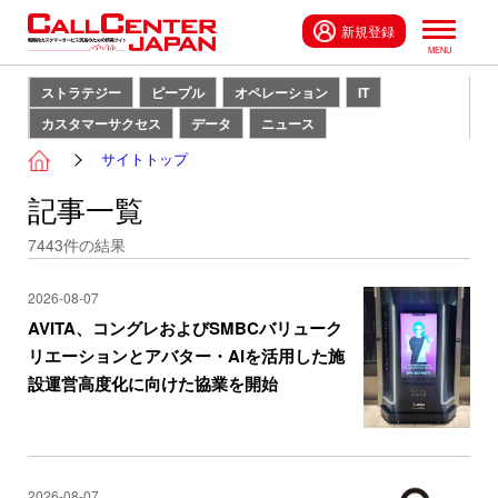
新規登録
ストラテジー
ピープル
オペレーション
IT
カスタマーサクセス
データ
ニュース
サイトトップ
記事一覧
7443
件の結果
2026-08-07
AVITA、コングレおよびSMBCバリューク
リエーションとアバター・AIを活用した施
設運営高度化に向けた協業を開始
2026-08-07