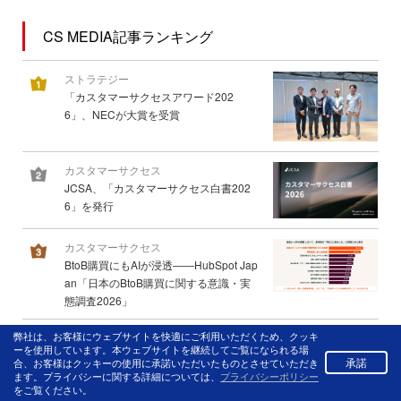
CS MEDIA記事ランキング
ストラテジー
「カスタマーサクセスアワード202
6」、NECが大賞を受賞
カスタマーサクセス
JCSA、「カスタマーサクセス白書202
6」を発行
カスタマーサクセス
BtoB購買にもAIが浸透――HubSpot Jap
an「日本のBtoB購買に関する意識・実
態調査2026」
弊社は、お客様にウェブサイトを快適にご利用いただくため、クッキ
ストラテジー
4
ーを使用しています。本ウェブサイトを継続してご覧になられる場
本誌記事 連載 カスタマーサクセス部
承諾
合、お客様はクッキーの使用に承諾いただいたものとさせていただき
門の「立ち上げ方と組織化」 第1回
ます。プライバシーに関する詳細については、
プライバシーポリシー
をご覧ください。