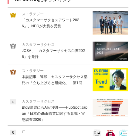
ストラテジー
「カスタマーサクセスアワード202
6」、NECが大賞を受賞
カスタマーサクセス
JCSA、「カスタマーサクセス白書202
6」を発行
ストラテジー
本誌記事 連載 カスタマーサクセス部
門の「立ち上げ方と組織化」 第1回
カスタマーサクセス
4
BtoB購買にもAIが浸透――HubSpot Jap
an「日本のBtoB購買に関する意識・実
態調査2026」
IT
5