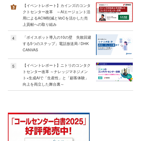
【イベントレポート】カインズのコンタ
クトセンター改革 ～AIエージェント活
用によるACW削減とVoCを活かした売
上貢献への取り組み
「ボイスボット導入の10の壁 失敗回避
4
する5つのステップ」電話放送局 / DHK
CANVAS
【イベントレポート】ニトリのコンタク
5
トセンター改革 ～ナレッジマネジメン
ト×生成AIで「生産性」と「顧客体験」
向上を両立した舞台裏～