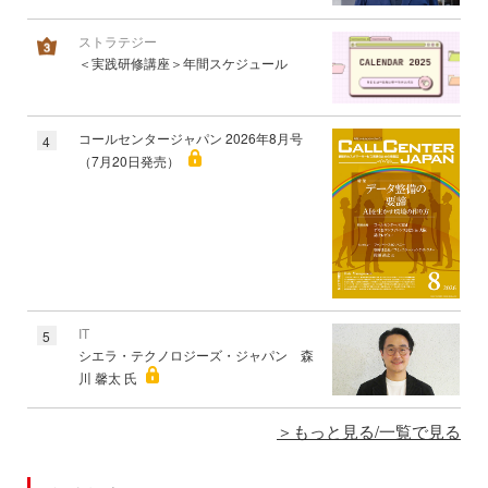
ストラテジー
＜実践研修講座＞年間スケジュール
コールセンタージャパン 2026年8月号
4
（7月20日発売）
IT
5
シエラ・テクノロジーズ・ジャパン 森
川 馨太 氏
もっと見る/一覧で見る