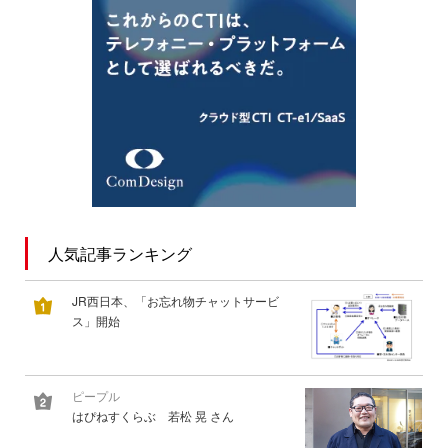
人気記事ランキング
JR西日本、「お忘れ物チャットサービ
ス」開始
ピープル
はぴねすくらぶ 若松 晃 さん