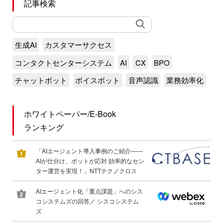
記事検索
生成AI
カスタマーサクセス
コンタクトセンターシステム
AI
CX
BPO
チャットボット
ボイスボット
音声認識
業務効率化
ホワイトペーパー/E-Book
ランキング
「AIエージェント導入事例のご紹介――
AIが仕分け、ボットが応対 効率的なセン
ター運営を実現！」NTTテクノクロス
AIエージェント化「重点課題」へのシス
コシステムズの回答／ シスコシステム
ズ