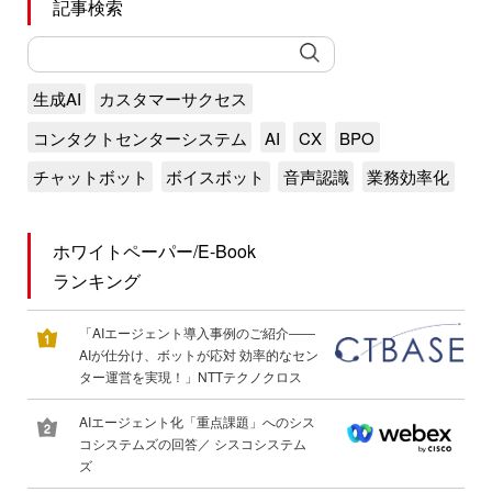
記事検索
生成AI
カスタマーサクセス
コンタクトセンターシステム
AI
CX
BPO
チャットボット
ボイスボット
音声認識
業務効率化
ホワイトペーパー/E-Book
ランキング
「AIエージェント導入事例のご紹介――
AIが仕分け、ボットが応対 効率的なセン
ター運営を実現！」NTTテクノクロス
AIエージェント化「重点課題」へのシス
コシステムズの回答／ シスコシステム
ズ