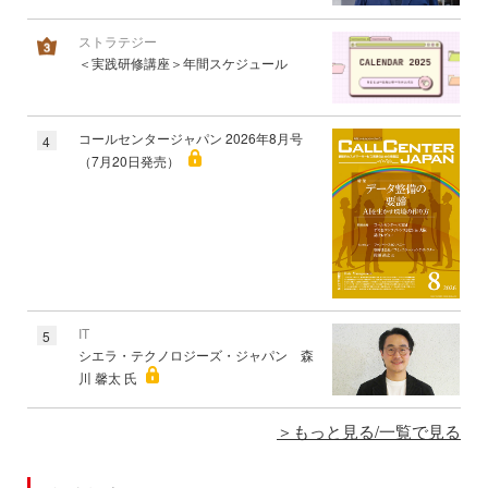
ストラテジー
＜実践研修講座＞年間スケジュール
コールセンタージャパン 2026年8月号
4
（7月20日発売）
IT
5
シエラ・テクノロジーズ・ジャパン 森
川 馨太 氏
もっと見る/一覧で見る