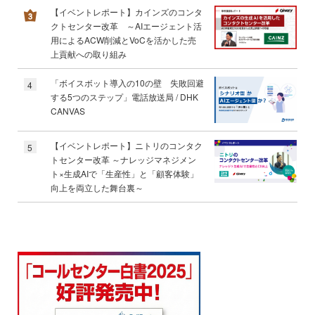
【イベントレポート】カインズのコンタ
クトセンター改革 ～AIエージェント活
用によるACW削減とVoCを活かした売
上貢献への取り組み
「ボイスボット導入の10の壁 失敗回避
4
する5つのステップ」電話放送局 / DHK
CANVAS
【イベントレポート】ニトリのコンタク
5
トセンター改革 ～ナレッジマネジメン
ト×生成AIで「生産性」と「顧客体験」
向上を両立した舞台裏～