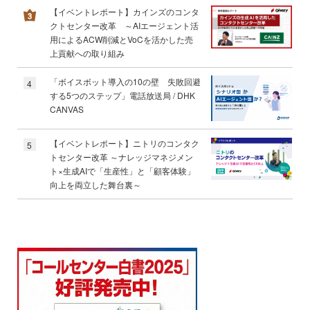
【イベントレポート】カインズのコンタ
クトセンター改革 ～AIエージェント活
用によるACW削減とVoCを活かした売
上貢献への取り組み
「ボイスボット導入の10の壁 失敗回避
4
する5つのステップ」電話放送局 / DHK
CANVAS
【イベントレポート】ニトリのコンタク
5
トセンター改革 ～ナレッジマネジメン
ト×生成AIで「生産性」と「顧客体験」
向上を両立した舞台裏～