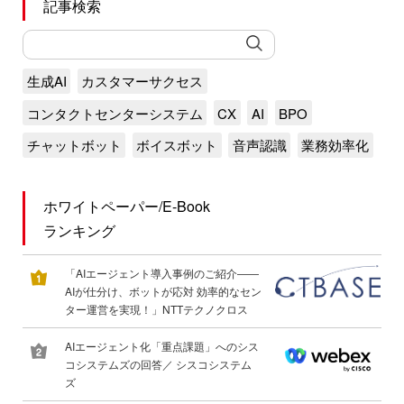
記事検索
生成AI
カスタマーサクセス
コンタクトセンターシステム
CX
AI
BPO
チャットボット
ボイスボット
音声認識
業務効率化
ホワイトペーパー/E-Book
ランキング
「AIエージェント導入事例のご紹介――
AIが仕分け、ボットが応対 効率的なセン
ター運営を実現！」NTTテクノクロス
AIエージェント化「重点課題」へのシス
コシステムズの回答／ シスコシステム
ズ