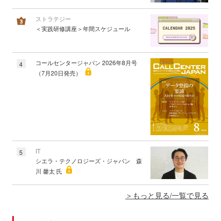
ストラテジー
＜実践研修講座＞年間スケジュール
コールセンタージャパン 2026年8月号
4
（7月20日発売）
IT
5
シエラ・テクノロジーズ・ジャパン 森
川 馨太 氏
もっと見る/一覧で見る