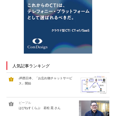
人気記事ランキング
JR西日本、「お忘れ物チャットサービ
ス」開始
ピープル
はぴねすくらぶ 若松 晃 さん