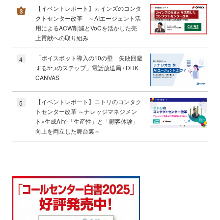
【イベントレポート】カインズのコンタ
クトセンター改革 ～AIエージェント活
用によるACW削減とVoCを活かした売
上貢献への取り組み
「ボイスボット導入の10の壁 失敗回避
4
する5つのステップ」電話放送局 / DHK
CANVAS
【イベントレポート】ニトリのコンタク
5
トセンター改革 ～ナレッジマネジメン
ト×生成AIで「生産性」と「顧客体験」
向上を両立した舞台裏～