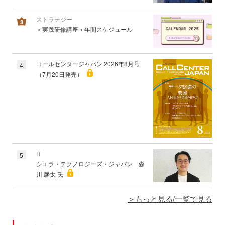
ストラテジー
＜実践研修講座＞年間スケジュール
コールセンタージャパン 2026年8月号
4
（7月20日発売）
IT
5
シエラ・テクノロジーズ・ジャパン 森
川 馨太 氏
もっと見る/一覧で見る