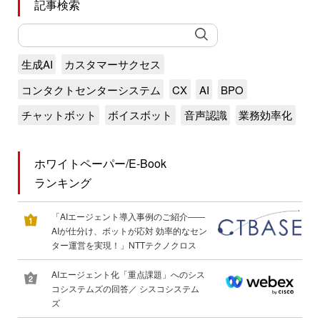
記事検索
生成AI
カスタマーサクセス
コンタクトセンターシステム
CX
AI
BPO
チャットボット
ボイスボット
音声認識
業務効率化
ホワイトペーパー/E-Book
ランキング
「AIエージェント導入事例のご紹介――
AIが仕分け、ボットが応対 効率的なセン
ター運営を実現！」NTTテクノクロス
AIエージェント化「重点課題」へのシス
コシステムズの回答／ シスコシステム
ズ