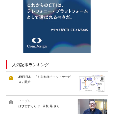
人気記事ランキング
JR西日本、「お忘れ物チャットサービ
ス」開始
ピープル
はぴねすくらぶ 若松 晃 さん