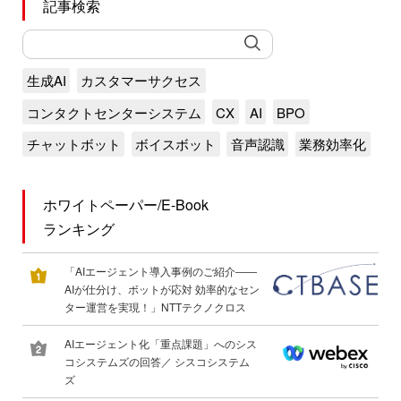
記事検索
生成AI
カスタマーサクセス
コンタクトセンターシステム
CX
AI
BPO
チャットボット
ボイスボット
音声認識
業務効率化
ホワイトペーパー/E-Book
ランキング
「AIエージェント導入事例のご紹介――
AIが仕分け、ボットが応対 効率的なセン
ター運営を実現！」NTTテクノクロス
AIエージェント化「重点課題」へのシス
コシステムズの回答／ シスコシステム
ズ