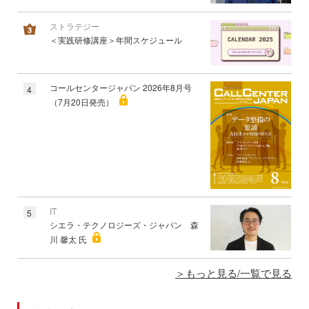
ストラテジー
＜実践研修講座＞年間スケジュール
コールセンタージャパン 2026年8月号
4
（7月20日発売）
IT
5
シエラ・テクノロジーズ・ジャパン 森
川 馨太 氏
もっと見る/一覧で見る