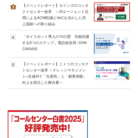
【イベントレポート】カインズのコンタ
クトセンター改革 ～AIエージェント活
用によるACW削減とVoCを活かした売
上貢献への取り組み
「ボイスボット導入の10の壁 失敗回避
4
する5つのステップ」電話放送局 / DHK
CANVAS
【イベントレポート】ニトリのコンタク
5
トセンター改革 ～ナレッジマネジメン
ト×生成AIで「生産性」と「顧客体験」
向上を両立した舞台裏～