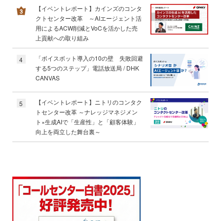
【イベントレポート】カインズのコンタ
クトセンター改革 ～AIエージェント活
用によるACW削減とVoCを活かした売
上貢献への取り組み
「ボイスボット導入の10の壁 失敗回避
4
する5つのステップ」電話放送局 / DHK
CANVAS
【イベントレポート】ニトリのコンタク
5
トセンター改革 ～ナレッジマネジメン
ト×生成AIで「生産性」と「顧客体験」
向上を両立した舞台裏～