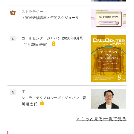
ストラテジー
＜実践研修講座＞年間スケジュール
コールセンタージャパン 2026年8月号
4
（7月20日発売）
IT
5
シエラ・テクノロジーズ・ジャパン 森
川 馨太 氏
もっと見る/一覧で見る