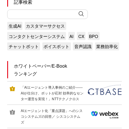
記事検索
生成AI
カスタマーサクセス
コンタクトセンターシステム
AI
CX
BPO
チャットボット
ボイスボット
音声認識
業務効率化
ホワイトペーパー/E-Book
ランキング
「AIエージェント導入事例のご紹介――
AIが仕分け、ボットが応対 効率的なセン
ター運営を実現！」NTTテクノクロス
AIエージェント化「重点課題」へのシス
コシステムズの回答／ シスコシステム
ズ