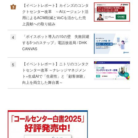
【イベントレポート】カインズのコンタ
クトセンター改革 ～AIエージェント活
用によるACW削減とVoCを活かした売
上貢献への取り組み
「ボイスボット導入の10の壁 失敗回避
4
する5つのステップ」電話放送局 / DHK
CANVAS
【イベントレポート】ニトリのコンタク
5
トセンター改革 ～ナレッジマネジメン
ト×生成AIで「生産性」と「顧客体験」
向上を両立した舞台裏～