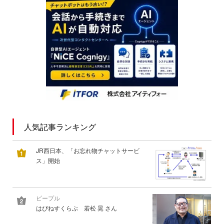
人気記事ランキング
JR西日本、「お忘れ物チャットサービ
ス」開始
ピープル
はぴねすくらぶ 若松 晃 さん