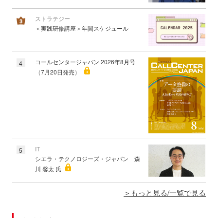
ストラテジー
＜実践研修講座＞年間スケジュール
コールセンタージャパン 2026年8月号
4
（7月20日発売）
IT
5
シエラ・テクノロジーズ・ジャパン 森
川 馨太 氏
もっと見る/一覧で見る