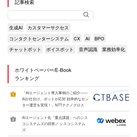
記事検索
生成AI
カスタマーサクセス
コンタクトセンターシステム
CX
AI
BPO
チャットボット
ボイスボット
音声認識
業務効率化
ホワイトペーパー/E-Book
ランキング
「AIエージェント導入事例のご紹介――
AIが仕分け、ボットが応対 効率的なセン
ター運営を実現！」NTTテクノクロス
AIエージェント化「重点課題」へのシス
コシステムズの回答／ シスコシステム
ズ