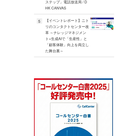
ステップ」電話放送局 / D
HK CANVAS
【イベントレポート】ニト
5
リのコンタクトセンター改
革 ～ナレッジマネジメン
ト×生成AIで「生産性」と
「顧客体験」向上を両立し
た舞台裏～