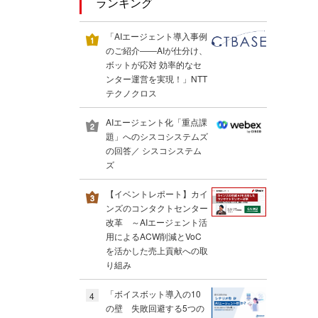
ランキング
「AIエージェント導入事例
のご紹介――AIが仕分け、
ボットが応対 効率的なセ
ンター運営を実現！」NTT
テクノクロス
AIエージェント化「重点課
題」へのシスコシステムズ
の回答／ シスコシステム
ズ
【イベントレポート】カイ
ンズのコンタクトセンター
改革 ～AIエージェント活
用によるACW削減とVoC
を活かした売上貢献への取
り組み
「ボイスボット導入の10
4
の壁 失敗回避する5つの