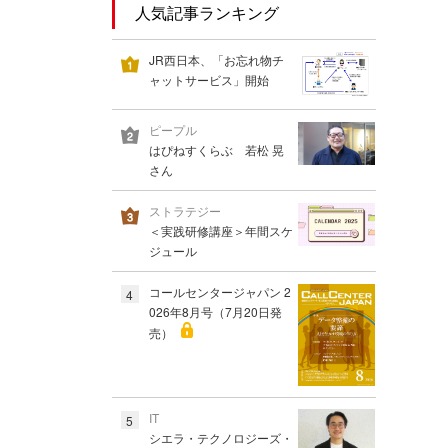
人気記事ランキング
JR西日本、「お忘れ物チ
ャットサービス」開始
ピープル
はぴねすくらぶ 若松 晃
さん
ストラテジー
＜実践研修講座＞年間スケ
ジュール
コールセンタージャパン 2
4
026年8月号（7月20日発
売）
IT
5
シエラ・テクノロジーズ・