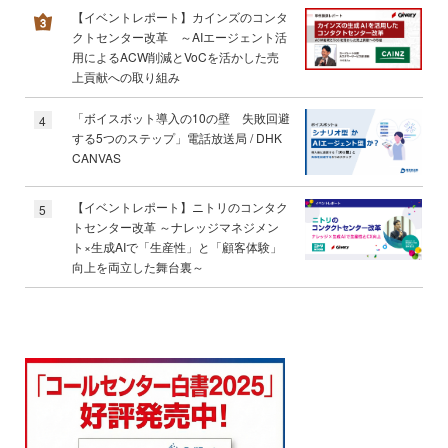
【イベントレポート】カインズのコンタ
クトセンター改革 ～AIエージェント活
用によるACW削減とVoCを活かした売
上貢献への取り組み
「ボイスボット導入の10の壁 失敗回避
4
する5つのステップ」電話放送局 / DHK
CANVAS
【イベントレポート】ニトリのコンタク
5
トセンター改革 ～ナレッジマネジメン
ト×生成AIで「生産性」と「顧客体験」
向上を両立した舞台裏～