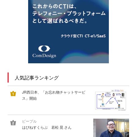
人気記事ランキング
JR西日本、「お忘れ物チャットサービ
ス」開始
ピープル
はぴねすくらぶ 若松 晃 さん