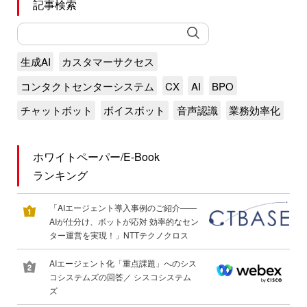
記事検索
生成AI
カスタマーサクセス
コンタクトセンターシステム
CX
AI
BPO
チャットボット
ボイスボット
音声認識
業務効率化
ホワイトペーパー/E-Book
ランキング
「AIエージェント導入事例のご紹介――
AIが仕分け、ボットが応対 効率的なセン
ター運営を実現！」NTTテクノクロス
AIエージェント化「重点課題」へのシス
コシステムズの回答／ シスコシステム
ズ