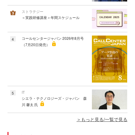
ストラテジー
＜実践研修講座＞年間スケジュール
コールセンタージャパン 2026年8月号
4
（7月20日発売）
IT
5
シエラ・テクノロジーズ・ジャパン 森
川 馨太 氏
もっと見る/一覧で見る