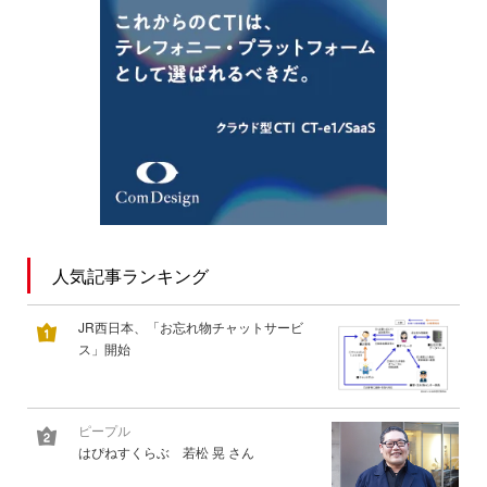
人気記事ランキング
JR西日本、「お忘れ物チャットサービ
ス」開始
ピープル
はぴねすくらぶ 若松 晃 さん