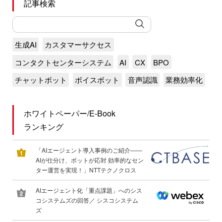
記事検索
生成AI
カスタマーサクセス
コンタクトセンターシステム
AI
CX
BPO
チャットボット
ボイスボット
音声認識
業務効率化
ホワイトペーパー/E-Book
ランキング
「AIエージェント導入事例のご紹介――
AIが仕分け、ボットが応対 効率的なセン
ター運営を実現！」NTTテクノクロス
AIエージェント化「重点課題」へのシス
コシステムズの回答／ シスコシステム
ズ