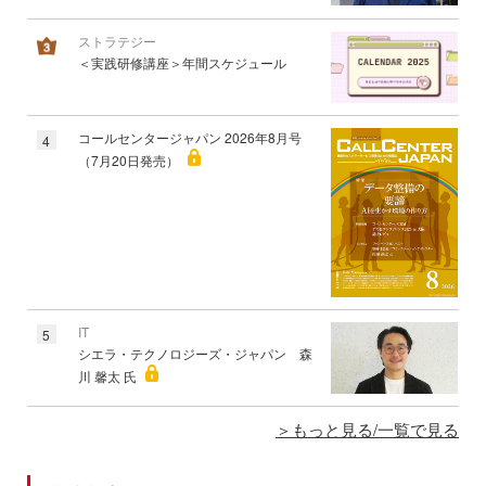
ストラテジー
＜実践研修講座＞年間スケジュール
コールセンタージャパン 2026年8月号
4
（7月20日発売）
IT
5
シエラ・テクノロジーズ・ジャパン 森
川 馨太 氏
もっと見る/一覧で見る