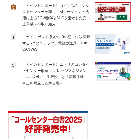
【イベントレポート】カインズのコンタ
クトセンター改革 ～AIエージェント活
用によるACW削減とVoCを活かした売
上貢献への取り組み
「ボイスボット導入の10の壁 失敗回避
4
する5つのステップ」電話放送局 / DHK
CANVAS
【イベントレポート】ニトリのコンタク
5
トセンター改革 ～ナレッジマネジメン
ト×生成AIで「生産性」と「顧客体験」
向上を両立した舞台裏～