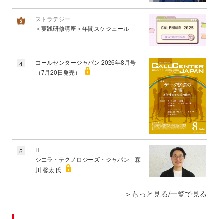
ストラテジー
＜実践研修講座＞年間スケジュール
コールセンタージャパン 2026年8月号
4
（7月20日発売）
IT
5
シエラ・テクノロジーズ・ジャパン 森
川 馨太 氏
もっと見る/一覧で見る