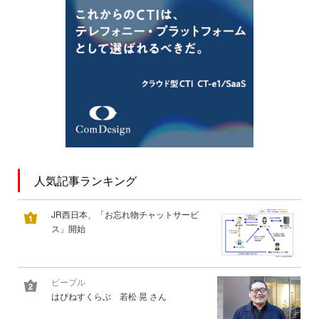
人気記事ランキング
JR西日本、「お忘れ物チャットサービ
ス」開始
ピープル
はぴねすくらぶ 若松 晃 さん