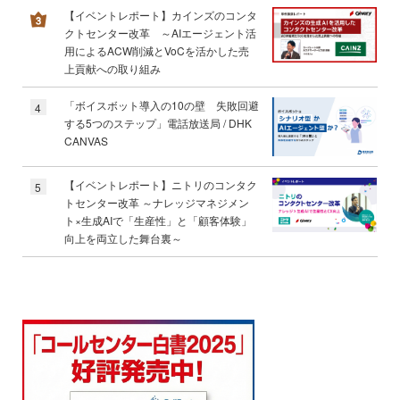
【イベントレポート】カインズのコンタ
クトセンター改革 ～AIエージェント活
用によるACW削減とVoCを活かした売
上貢献への取り組み
「ボイスボット導入の10の壁 失敗回避
4
する5つのステップ」電話放送局 / DHK
CANVAS
【イベントレポート】ニトリのコンタク
5
トセンター改革 ～ナレッジマネジメン
ト×生成AIで「生産性」と「顧客体験」
向上を両立した舞台裏～