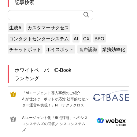
記事検索
生成AI
カスタマーサクセス
コンタクトセンターシステム
AI
CX
BPO
チャットボット
ボイスボット
音声認識
業務効率化
ホワイトペーパー/E-Book
ランキング
「AIエージェント導入事例のご紹介――
AIが仕分け、ボットが応対 効率的なセン
ター運営を実現！」NTTテクノクロス
AIエージェント化「重点課題」へのシス
コシステムズの回答／ シスコシステム
ズ