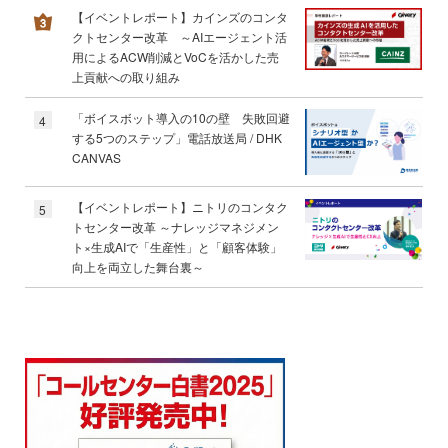
【イベントレポート】カインズのコンタ
クトセンター改革 ～AIエージェント活
用によるACW削減とVoCを活かした売
上貢献への取り組み
「ボイスボット導入の10の壁 失敗回避
4
する5つのステップ」電話放送局 / DHK
CANVAS
【イベントレポート】ニトリのコンタク
5
トセンター改革 ～ナレッジマネジメン
ト×生成AIで「生産性」と「顧客体験」
向上を両立した舞台裏～