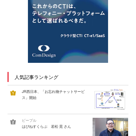
人気記事ランキング
JR西日本、「お忘れ物チャットサービ
ス」開始
ピープル
はぴねすくらぶ 若松 晃 さん