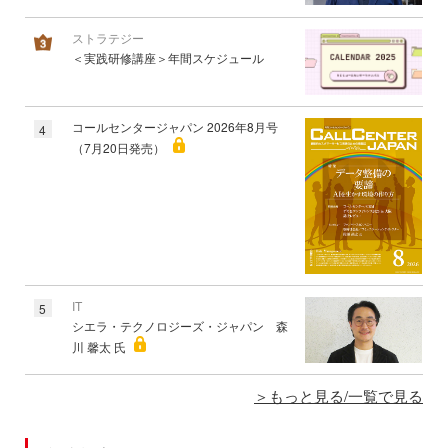
ストラテジー
＜実践研修講座＞年間スケジュール
コールセンタージャパン 2026年8月号
4
（7月20日発売）
IT
5
シエラ・テクノロジーズ・ジャパン 森
川 馨太 氏
もっと見る/一覧で見る