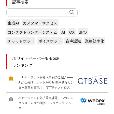
記事検索
生成AI
カスタマーサクセス
コンタクトセンターシステム
AI
CX
BPO
チャットボット
ボイスボット
音声認識
業務効率化
ホワイトペーパー/E-Book
ランキング
「AIエージェント導入事例のご紹介――
AIが仕分け、ボットが応対 効率的なセン
ター運営を実現！」NTTテクノクロス
AIエージェント化「重点課題」へのシス
コシステムズの回答／ シスコシステム
ズ