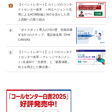
【イベントレポート】カインズのコンタ
クトセンター改革 ～AIエージェント活
用によるACW削減とVoCを活かした売
上貢献への取り組み
「ボイスボット導入の10の壁 失敗回避
4
する5つのステップ」電話放送局 / DHK
CANVAS
【イベントレポート】ニトリのコンタク
5
トセンター改革 ～ナレッジマネジメン
ト×生成AIで「生産性」と「顧客体験」
向上を両立した舞台裏～