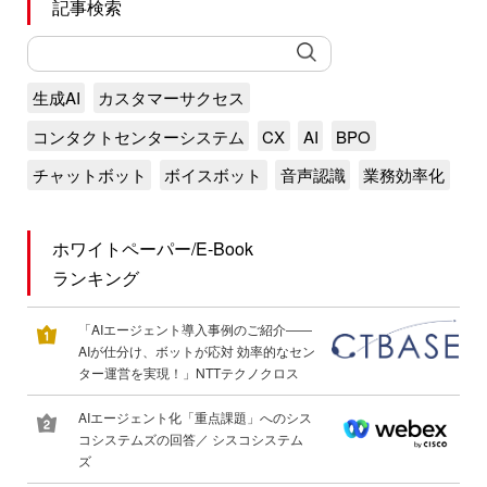
記事検索
生成AI
カスタマーサクセス
コンタクトセンターシステム
CX
AI
BPO
チャットボット
ボイスボット
音声認識
業務効率化
ホワイトペーパー/E-Book
ランキング
「AIエージェント導入事例のご紹介――
AIが仕分け、ボットが応対 効率的なセン
ター運営を実現！」NTTテクノクロス
AIエージェント化「重点課題」へのシス
コシステムズの回答／ シスコシステム
ズ