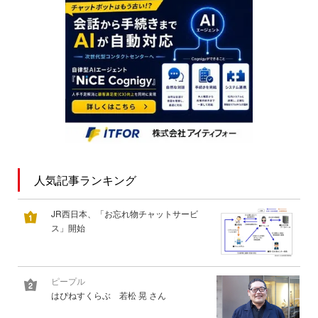
人気記事ランキング
JR西日本、「お忘れ物チャットサービ
ス」開始
ピープル
はぴねすくらぶ 若松 晃 さん