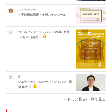
ストラテジー
＜実践研修講座＞年間スケジュール
コールセンタージャパン 2026年8月号
4
（7月20日発売）
IT
5
シエラ・テクノロジーズ・ジャパン 森
川 馨太 氏
もっと見る/一覧で見る