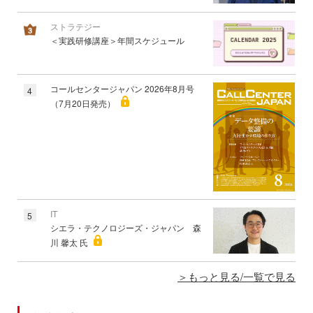
ストラテジー
＜実践研修講座＞年間スケジュール
コールセンタージャパン 2026年8月号
4
（7月20日発売）
IT
5
シエラ・テクノロジーズ・ジャパン 森
川 馨太 氏
もっと見る/一覧で見る