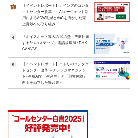
【イベントレポート】カインズのコンタ
クトセンター改革 ～AIエージェント活
用によるACW削減とVoCを活かした売
上貢献への取り組み
「ボイスボット導入の10の壁 失敗回避
4
する5つのステップ」電話放送局 / DHK
CANVAS
【イベントレポート】ニトリのコンタク
5
トセンター改革 ～ナレッジマネジメン
ト×生成AIで「生産性」と「顧客体験」
向上を両立した舞台裏～