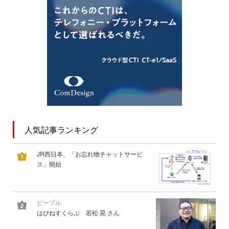
人気記事ランキング
JR西日本、「お忘れ物チャットサービ
ス」開始
ピープル
はぴねすくらぶ 若松 晃 さん