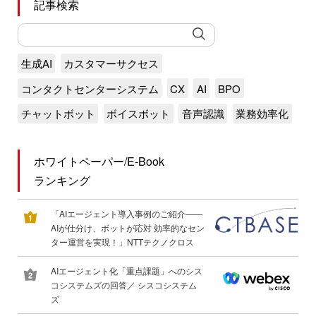
記事検索
生成AI
カスタマーサクセス
コンタクトセンターシステム
CX
AI
BPO
チャットボット
ボイスボット
音声認識
業務効率化
ホワイトペーパー/E-Book
ランキング
「AIエージェント導入事例のご紹介――
AIが仕分け、ボットが応対 効率的なセン
ター運営を実現！」NTTテクノクロス
AIエージェント化「重点課題」へのシス
コシステムズの回答／ シスコシステム
ズ