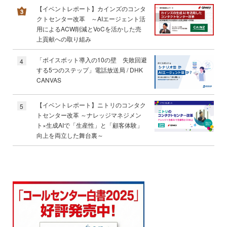
【イベントレポート】カインズのコンタ
クトセンター改革 ～AIエージェント活
用によるACW削減とVoCを活かした売
上貢献への取り組み
「ボイスボット導入の10の壁 失敗回避
4
する5つのステップ」電話放送局 / DHK
CANVAS
【イベントレポート】ニトリのコンタク
5
トセンター改革 ～ナレッジマネジメン
ト×生成AIで「生産性」と「顧客体験」
向上を両立した舞台裏～