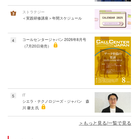
ストラテジー
＜実践研修講座＞年間スケジュール
コールセンタージャパン 2026年8月号
4
（7月20日発売）
IT
5
シエラ・テクノロジーズ・ジャパン 森
川 馨太 氏
もっと見る/一覧で見る