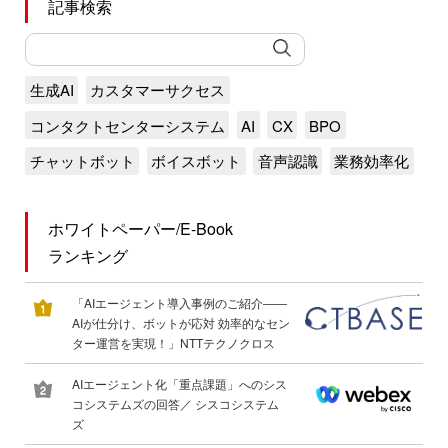
記事検索
生成AI
カスタマーサクセス
コンタクトセンターシステム
AI
CX
BPO
チャットボット
ボイスボット
音声認識
業務効率化
ホワイトペーパー/E-Book
ランキング
「AIエージェント導入事例のご紹介――
AIが仕分け、ボットが応対 効率的なセン
ター運営を実現！」NTTテクノクロス
AIエージェント化「重点課題」へのシス
コシステムズの回答／ シスコシステム
ズ