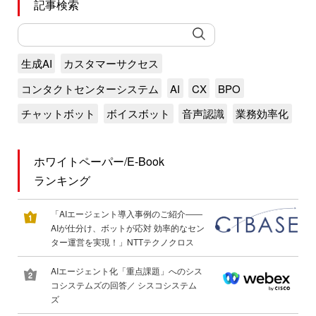
記事検索
生成AI
カスタマーサクセス
コンタクトセンターシステム
AI
CX
BPO
チャットボット
ボイスボット
音声認識
業務効率化
ホワイトペーパー/E-Book
ランキング
「AIエージェント導入事例のご紹介――
AIが仕分け、ボットが応対 効率的なセン
ター運営を実現！」NTTテクノクロス
AIエージェント化「重点課題」へのシス
コシステムズの回答／ シスコシステム
ズ