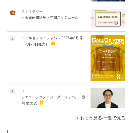
ストラテジー
＜実践研修講座＞年間スケジュール
コールセンタージャパン 2026年8月号
4
（7月20日発売）
IT
5
シエラ・テクノロジーズ・ジャパン 森
川 馨太 氏
もっと見る/一覧で見る