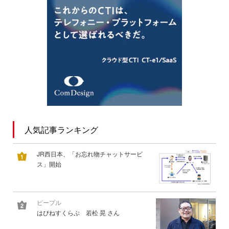
人気記事ランキング
JR西日本、「お忘れ物チャットサービ
ス」開始
ピープル
はぴねすくらぶ 若松 晃 さん