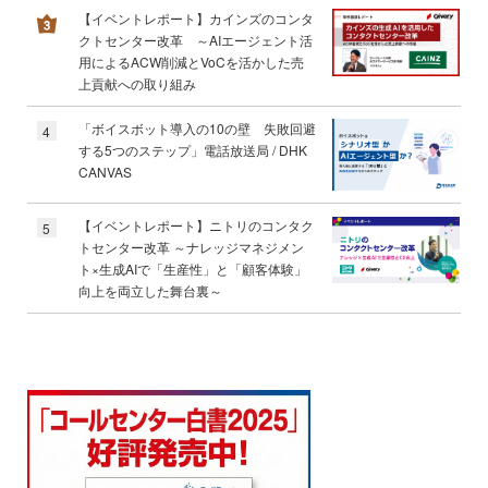
【イベントレポート】カインズのコンタ
クトセンター改革 ～AIエージェント活
用によるACW削減とVoCを活かした売
上貢献への取り組み
「ボイスボット導入の10の壁 失敗回避
4
する5つのステップ」電話放送局 / DHK
CANVAS
【イベントレポート】ニトリのコンタク
5
トセンター改革 ～ナレッジマネジメン
ト×生成AIで「生産性」と「顧客体験」
向上を両立した舞台裏～