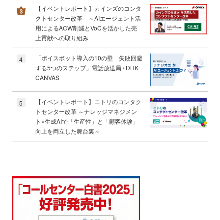
【イベントレポート】カインズのコンタ
クトセンター改革 ～AIエージェント活
用によるACW削減とVoCを活かした売
上貢献への取り組み
「ボイスボット導入の10の壁 失敗回避
4
する5つのステップ」電話放送局 / DHK
CANVAS
【イベントレポート】ニトリのコンタク
5
トセンター改革 ～ナレッジマネジメン
ト×生成AIで「生産性」と「顧客体験」
向上を両立した舞台裏～