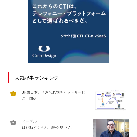
人気記事ランキング
JR西日本、「お忘れ物チャットサービ
ス」開始
ピープル
はぴねすくらぶ 若松 晃 さん