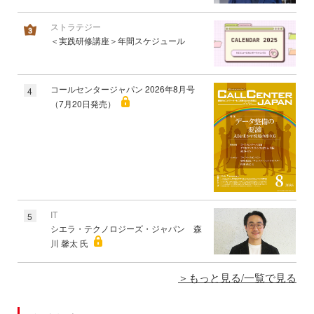
ストラテジー
＜実践研修講座＞年間スケジュール
コールセンタージャパン 2026年8月号
4
（7月20日発売）
IT
5
シエラ・テクノロジーズ・ジャパン 森
川 馨太 氏
もっと見る/一覧で見る