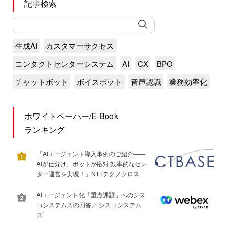
記事検索
生成AI
カスタマーサクセス
コンタクトセンターシステム
AI
CX
BPO
チャットボット
ボイスボット
音声認識
業務効率化
ホワイトペーパー/E-Book
ランキング
「AIエージェント導入事例のご紹介――
AIが仕分け、ボットが応対 効率的なセン
ター運営を実現！」NTTテクノクロス
AIエージェント化「重点課題」へのシス
コシステムズの回答／ シスコシステム
ズ