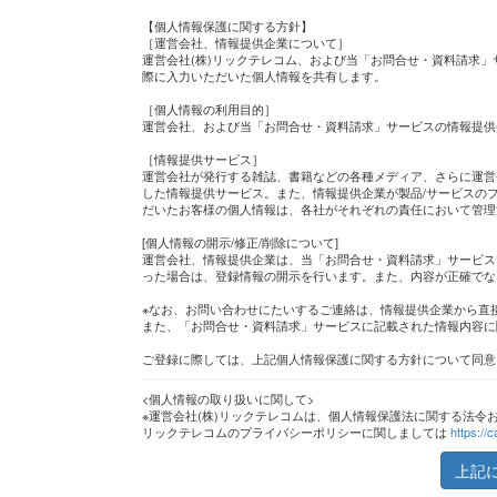
【個人情報保護に関する方針】
［運営会社、情報提供企業について］
運営会社(株)リックテレコム、および当「お問合せ・資料請求」
際に入力いただいた個人情報を共有します。
［個人情報の利用目的］
運営会社、および当「お問合せ・資料請求」サービスの情報提供
［情報提供サービス］
運営会社が発行する雑誌、書籍などの各種メディア、さらに運営
した情報提供サービス。また、情報提供企業が製品/サービスのプ
だいたお客様の個人情報は、各社がそれぞれの責任において管理
[個人情報の開示/修正/削除について]
運営会社、情報提供企業は、当「お問合せ・資料請求」サービス
った場合は、登録情報の開示を行います。また、内容が正確でな
※なお、お問い合わせにたいするご連絡は、情報提供企業から直
また、「お問合せ・資料請求」サービスに記載された情報内容に
ご登録に際しては、上記個人情報保護に関する方針について同意
<個人情報の取り扱いに関して>
※運営会社(株)リックテレコムは、個人情報保護法に関する法令
リックテレコムのプライバシーポリシーに関しましては
https://c
上記