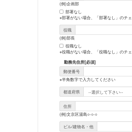
(例)企画部
部署なし
※部署がない場合、「部署なし」のチ
役職
(例)部長
役職なし
※役職がない場合、「役職なし」のチ
勤務先住所
[必須]
郵便番号
※半角数字で入力してください
都道府県
住所
(例)文京区湯島○-○-○
ビル/建物名・他