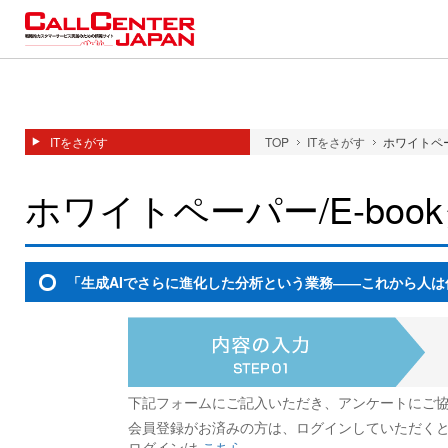
ITをさがす
TOP
ITをさがす
ホワイトペーパ
ホワイトペーパー/E-bo
「生成AIでさらに進化した分析という業務――これから人
下記フォームにご記入いただき、アンケートにご
会員登録がお済みの方は、ログインしていただく
ログインは
こちら