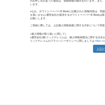
のお申し出があった場合は、登録情報の開示を行います。また、
います。
※なお、ホワイトペーパー/E-Bookに記載された情報内容は、
を負いません(運営会社が提供するホワイトペーパー/E-Bookは
お願いします。
ご登録に際しては、上記個人情報保護に関する方針について同意
<個人情報の取り扱いに関して>
※運営会社(株)リックテレコムは、個人情報保護法に関する法令
リックテレコムのプライバシーポリシーに関しましては
https://c
上記