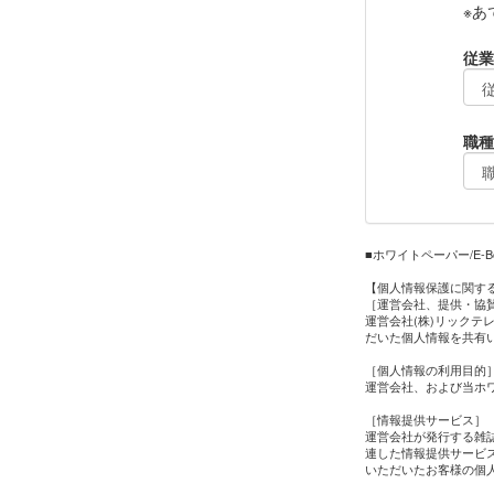
※あ
従業
職種
■ホワイトペーパー/E
【個人情報保護に関す
［運営会社、提供・協
運営会社(株)リックテ
だいた個人情報を共有
［個人情報の利用目的
運営会社、および当ホワ
［情報提供サービス］
運営会社が発行する雑
連した情報提供サービス
いただいたお客様の個