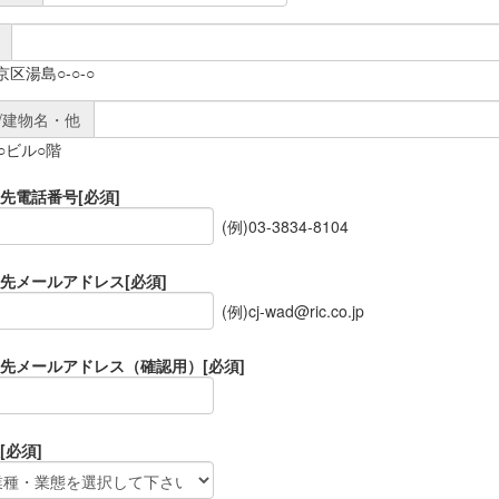
京区湯島○-○-○
/建物名・他
○○ビル○階
先電話番号
[必須]
(例)03-3834-8104
先メールアドレス
[必須]
(例)cj-wad@ric.co.jp
先メールアドレス（確認用）
[必須]
[必須]