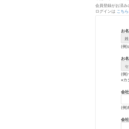
会員登録がお済み
ログインは
こちら
お名
姓
(例
お名
セ
(例
※カ
会社
(例
会社