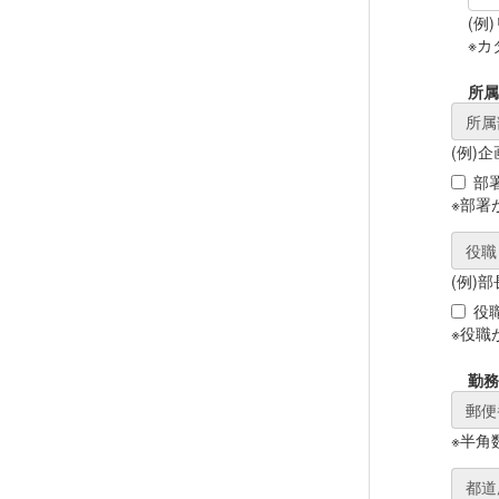
(例
※カ
所属
所属
(例)
部
※部署
役職
(例)部
役
※役職
勤務
郵便
※半角
都道