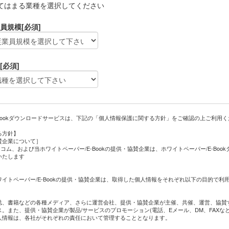
てはまる業種を選択してください
員規模
[必須]
[必須]
-Bookダウンロードサービスは、下記の「個人情報保護に関する方針」をご確認の上ご利用
る方針】
賛企業について］
レコム、および当ホワイトペーパー/E-Bookの提供・協賛企業は、ホワイトペーパー/E-Bo
いたします
］
イトペーパー/E-Bookの提供・協賛企業は、取得した個人情報をそれぞれ以下の目的で利
誌、書籍などの各種メディア、さらに運営会社、提供・協賛企業が主催、共催、運営、協賛
。また、提供・協賛企業が製品/サービスのプロモーション(電話、Eメール、DM、FAXな
人情報は、各社がそれぞれの責任において管理することとなります。