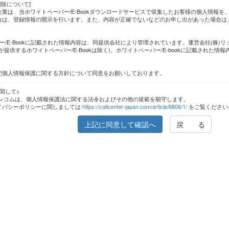
削除について]
業は、当ホワイトペーパー/E-Bookダウンロードサービスで収集したお客様の個人情報
合は、登録情報の開示を行います。また、内容が正確でないなどのお申し出があった場合は
ー/E-Bookに記載された情報内容は、同提供会社により管理されています。運営会社(株)
が提供するホワイトペーパー/E-Bookは除く)。ホワイトペーパー/E-bookに記載された
記個人情報保護に関する方針について同意をお願いしております。
関して>
テレコムは、個人情報保護法に関する法令およびその他の規範を順守します。
イバシーポリシーに関しましては
https://callcenter-japan.com/article/6806/1/
をご覧ください
上記に同意して確認へ
戻 る