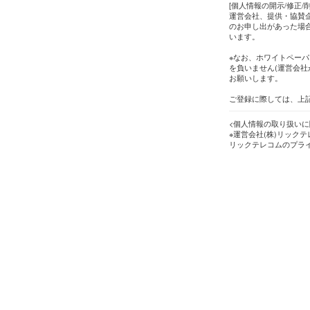
[個人情報の開示/修正/
運営会社、提供・協賛企
のお申し出があった場
います。
※なお、ホワイトペーパ
を負いません(運営会社
お願いします。
ご登録に際しては、上
<個人情報の取り扱いに
※運営会社(株)リック
リックテレコムのプラ