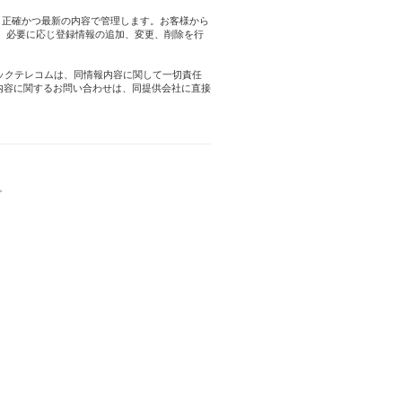
を、正確かつ最新の内容で管理します。お客様から
、必要に応じ登録情報の追加、変更、削除を行
リックテレコムは、同情報内容に関して一切責任
情報内容に関するお問い合わせは、同提供会社に直接
。