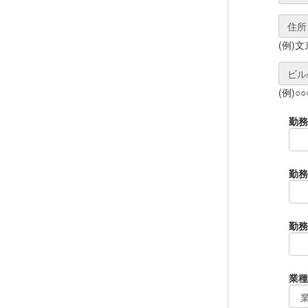
住所
(例)文
ビル
(例)○
勤務
勤務
勤務
業種