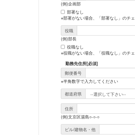
(例)企画部
部署なし
※部署がない場合、「部署なし」のチ
役職
(例)部長
役職なし
※役職がない場合、「役職なし」のチ
勤務先住所
[必須]
郵便番号
※半角数字で入力してください
都道府県
住所
(例)文京区湯島○-○-○
ビル/建物名・他