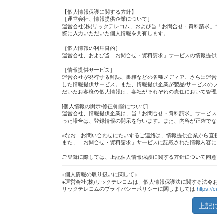
【個人情報保護に関する方針】
［運営会社、情報提供企業について］
運営会社(株)リックテレコム、および当「お問合せ・資料請求」
際に入力いただいた個人情報を共有します。
［個人情報の利用目的］
運営会社、および当「お問合せ・資料請求」サービスの情報提供
［情報提供サービス］
運営会社が発行する雑誌、書籍などの各種メディア、さらに運営
した情報提供サービス。また、情報提供企業が製品/サービスのプ
だいたお客様の個人情報は、各社がそれぞれの責任において管理
[個人情報の開示/修正/削除について]
運営会社、情報提供企業は、当「お問合せ・資料請求」サービス
った場合は、登録情報の開示を行います。また、内容が正確でな
※なお、お問い合わせにたいするご連絡は、情報提供企業から直
また、「お問合せ・資料請求」サービスに記載された情報内容に
ご登録に際しては、上記個人情報保護に関する方針について同意
<個人情報の取り扱いに関して>
※運営会社(株)リックテレコムは、個人情報保護法に関する法令
リックテレコムのプライバシーポリシーに関しましては
https://c
上記