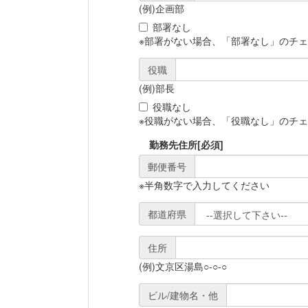
(例)企画部
部署なし
※部署がない場合、「部署なし」のチ
役職
(例)部長
役職なし
※役職がない場合、「役職なし」のチ
勤務先住所
[必須]
郵便番号
※半角数字で入力してください
都道府県
住所
(例)文京区湯島○-○-○
ビル/建物名・他