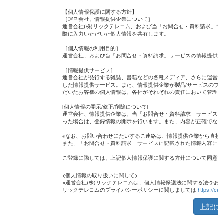
【個人情報保護に関する方針】
［運営会社、情報提供企業について］
運営会社(株)リックテレコム、および当「お問合せ・資料請求」
際に入力いただいた個人情報を共有します。
［個人情報の利用目的］
運営会社、および当「お問合せ・資料請求」サービスの情報提供
［情報提供サービス］
運営会社が発行する雑誌、書籍などの各種メディア、さらに運営
した情報提供サービス。また、情報提供企業が製品/サービスのプ
だいたお客様の個人情報は、各社がそれぞれの責任において管理
[個人情報の開示/修正/削除について]
運営会社、情報提供企業は、当「お問合せ・資料請求」サービス
った場合は、登録情報の開示を行います。また、内容が正確でな
※なお、お問い合わせにたいするご連絡は、情報提供企業から直
また、「お問合せ・資料請求」サービスに記載された情報内容に
ご登録に際しては、上記個人情報保護に関する方針について同意
<個人情報の取り扱いに関して>
※運営会社(株)リックテレコムは、個人情報保護法に関する法令
リックテレコムのプライバシーポリシーに関しましては
https://c
上記