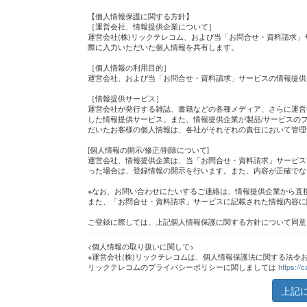
【個人情報保護に関する方針】
［運営会社、情報提供企業について］
運営会社(株)リックテレコム、および当「お問合せ・資料請求」
際に入力いただいた個人情報を共有します。
［個人情報の利用目的］
運営会社、および当「お問合せ・資料請求」サービスの情報提供
［情報提供サービス］
運営会社が発行する雑誌、書籍などの各種メディア、さらに運営
した情報提供サービス。また、情報提供企業が製品/サービスのプ
だいたお客様の個人情報は、各社がそれぞれの責任において管理
[個人情報の開示/修正/削除について]
運営会社、情報提供企業は、当「お問合せ・資料請求」サービス
った場合は、登録情報の開示を行います。また、内容が正確でな
※なお、お問い合わせにたいするご連絡は、情報提供企業から直
また、「お問合せ・資料請求」サービスに記載された情報内容に
ご登録に際しては、上記個人情報保護に関する方針について同意
<個人情報の取り扱いに関して>
※運営会社(株)リックテレコムは、個人情報保護法に関する法令
リックテレコムのプライバシーポリシーに関しましては
https://c
上記