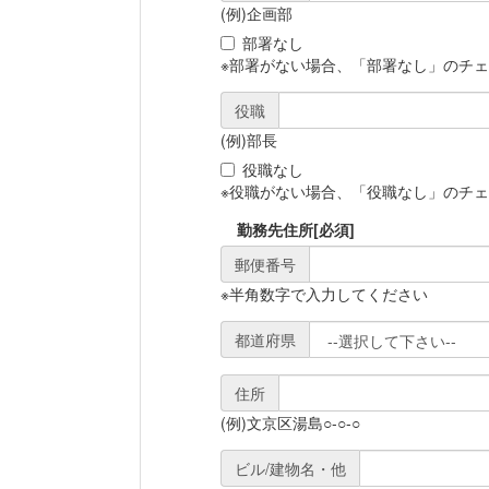
(例)企画部
部署なし
※部署がない場合、「部署なし」のチ
役職
(例)部長
役職なし
※役職がない場合、「役職なし」のチ
勤務先住所
[必須]
郵便番号
※半角数字で入力してください
都道府県
住所
(例)文京区湯島○-○-○
ビル/建物名・他