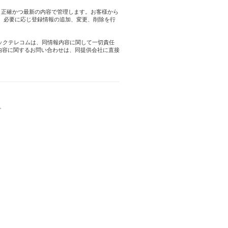
を、正確かつ最新の内容で管理します。お客様から
、必要に応じ登録情報の追加、変更、削除を行
リックテレコムは、同情報内容に関して一切責任
情報内容に関するお問い合わせは、同提供会社に直接
。