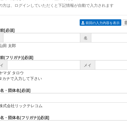
の方は、ログインしていただくと下記情報が自動で入力されます
前回の入力内容を表示
前
[必須]
名
)山田 太郎
前(フリガナ)
[必須]
イ
メイ
)ヤマダ タロウ
タカナで入力して下さい
名・団体名
[必須]
)株式会社リックテレコム
名・団体名(フリガナ)
[必須]