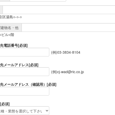
京区湯島○-○-○
/建物名・他
○○ビル○階
先電話番号
[必須]
(例)03-3834-8104
先メールアドレス
[必須]
(例)cj-wad@ric.co.jp
先メールアドレス（確認用）
[必須]
[必須]