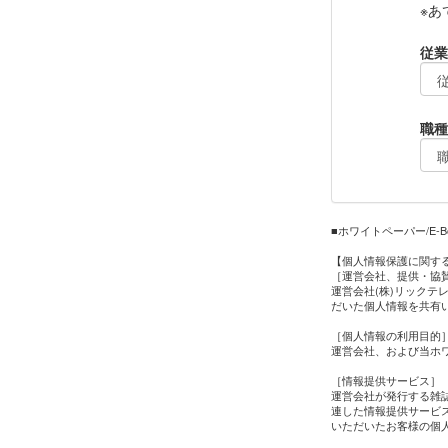
※あ
従業
職種
■ホワイトペーパー/E
【個人情報保護に関す
［運営会社、提供・協
運営会社(株)リックテ
だいた個人情報を共有
［個人情報の利用目的
運営会社、および当ホワ
［情報提供サービス］
運営会社が発行する雑
連した情報提供サービス
いただいたお客様の個