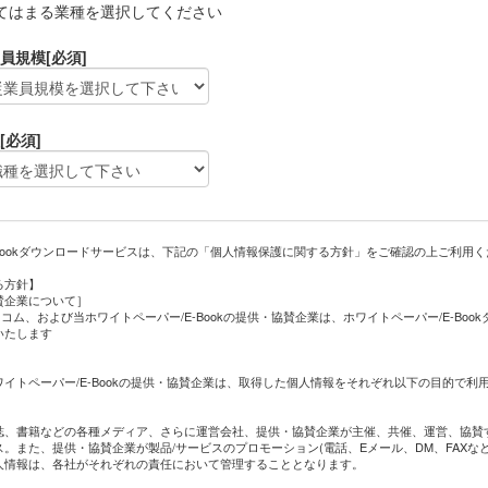
てはまる業種を選択してください
員規模
[必須]
[必須]
-Bookダウンロードサービスは、下記の「個人情報保護に関する方針」をご確認の上ご利用
る方針】
賛企業について］
レコム、および当ホワイトペーパー/E-Bookの提供・協賛企業は、ホワイトペーパー/E-Bo
いたします
］
イトペーパー/E-Bookの提供・協賛企業は、取得した個人情報をそれぞれ以下の目的で利
誌、書籍などの各種メディア、さらに運営会社、提供・協賛企業が主催、共催、運営、協賛
。また、提供・協賛企業が製品/サービスのプロモーション(電話、Eメール、DM、FAXな
人情報は、各社がそれぞれの責任において管理することとなります。