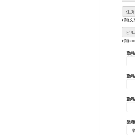
住所
(例)文
ビル
(例)○
勤務
勤務
勤務
業種