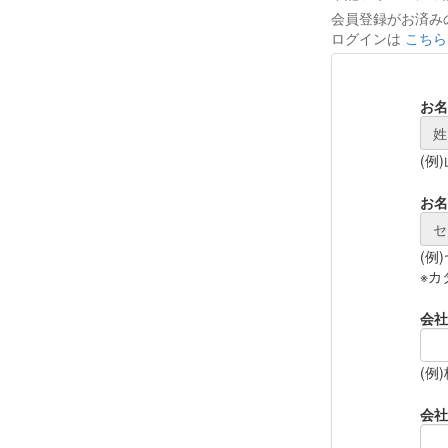
会員登録がお済み
ログインは
こちら
お名
姓
(例
お名
セ
(例
※カ
会社
(例
会社