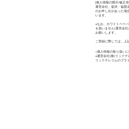
[個人情報の開示/修正/
運営会社、提供・協賛企
のお申し出があった場
います。
※なお、ホワイトペーパ
を負いません(運営会社
お願いします。
ご登録に際しては、上
<個人情報の取り扱いに
※運営会社(株)リック
リックテレコムのプラ