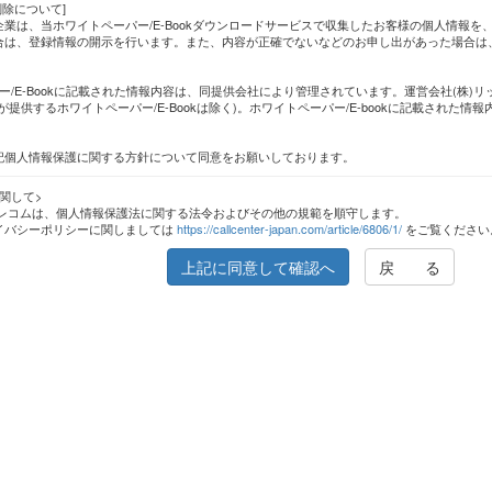
削除について]
業は、当ホワイトペーパー/E-Bookダウンロードサービスで収集したお客様の個人情報
合は、登録情報の開示を行います。また、内容が正確でないなどのお申し出があった場合は
ー/E-Bookに記載された情報内容は、同提供会社により管理されています。運営会社(株)
が提供するホワイトペーパー/E-Bookは除く)。ホワイトペーパー/E-bookに記載された
記個人情報保護に関する方針について同意をお願いしております。
関して>
テレコムは、個人情報保護法に関する法令およびその他の規範を順守します。
イバシーポリシーに関しましては
https://callcenter-japan.com/article/6806/1/
をご覧ください
上記に同意して確認へ
戻 る