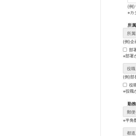
(例
※カ
所属
所属
(例)
部
※部署
役職
(例)部
役
※役職
勤務
郵便
※半角
都道