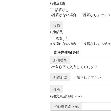
(例)企画部
部署なし
※部署がない場合、「部署なし」のチ
役職
(例)部長
役職なし
※役職がない場合、「役職なし」のチ
勤務先住所
[必須]
郵便番号
※半角数字で入力してください
都道府県
住所
(例)文京区湯島○-○-○
ビル/建物名・他