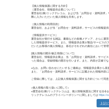
【個人情報保護に関する方針】
［運営会社、情報提供企業について］
運営会社(株)リックテレコム、および当「お問合せ・資料請求」
際に入力いただいた個人情報を共有します。
［個人情報の利用目的］
運営会社、および当「お問合せ・資料請求」サービスの情報提供
［情報提供サービス］
運営会社が発行する雑誌、書籍などの各種メディア、さらに運営
した情報提供サービス。また、情報提供企業が製品/サービスのプ
だいたお客様の個人情報は、各社がそれぞれの責任において管理
[個人情報の開示/修正/削除について]
運営会社、情報提供企業は、当「お問合せ・資料請求」サービス
った場合は、登録情報の開示を行います。また、内容が正確でな
※なお、お問い合わせにたいするご連絡は、情報提供企業から直
また、「お問合せ・資料請求」サービスに記載された情報内容に
ご登録に際しては、上記個人情報保護に関する方針について同意
<個人情報の取り扱いに関して>
※運営会社(株)リックテレコムは、個人情報保護法に関する法令
リックテレコムのプライバシーポリシーに関しましては
https://c
上記