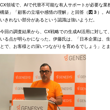
CX領域で、AIで代替不可能な有人サポートが必要な
構築」「顧客の立場や感情の理解」と回答（
）。A
図３
いきれない部分があるという認識は強いようだ。
今回の調査結果から、CX戦略での生成AI活用に対し
いる点が明らかになった。伊藤氏は、「日本企業は、生
とで、お客様との深いつながりを育めるでしょう」と