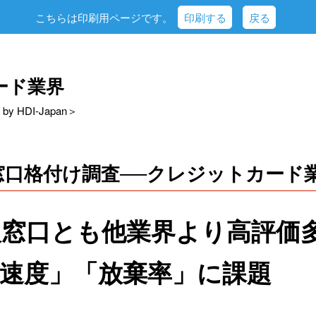
こちらは印刷用ページです。
印刷する
戻る
ード業界
by HDI-Japan＞
窓口格付け調査──クレジットカード
人窓口とも他業界より高評価
速度」「放棄率」に課題