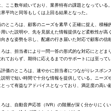
は、ここ数年続いており、業界特有の課題となっている
業界平均と同等もしくは上回る結果となった。
のところは、顧客のニーズを素早く正確に捉え、積極
を用いた説明や、先を見据えた情報提供など柔軟性が高
前向きな姿勢を示し、配慮の行き届いた対応で顧客の信
ろは、担当者により一問一答の形式的な対応にとどま
取れておらず、期待に応えるまでのサポートには至って
評価のところは、速やかに担当者につながりレスポン
た説明で短い時間で十分な情報を提供している。ニーズ
にとって有益なアドバイスとなっており、満足度の高い
ろは、自動音声応答（IVR）の階層が深く分かりにく