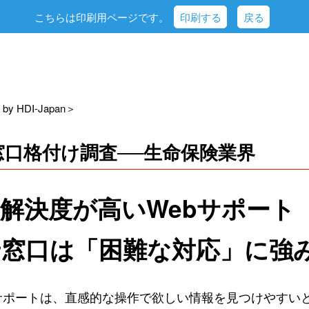
こちらは印刷用ページです。
印刷する
戻る
by HDI-Japan＞
窓口格付け調査──生命保険業界
解決度が高いWebサポート
せ窓口は「困難な対応」に強
サポートは、直感的な操作で欲しい情報を見つけやすい