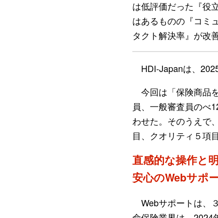
は低評価だった『役
はあるものの『コミ
タクト解決率』が改善
HDI-Japanは、
今回は「保険商品を
員、一般審査員のべ1
わせた。そのうえで、
目、クオリティ５項
直感的な操作と
安心のWebサポ
Webサポートは、
命保険業界は、202