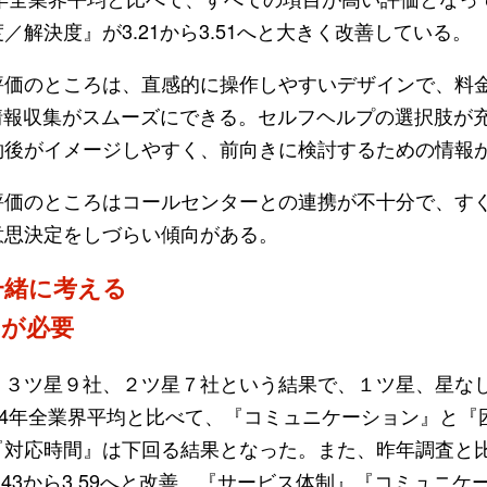
／解決度』が3.21から3.51へと大きく改善している。
評価のところは、直感的に操作しやすいデザインで、料
情報収集がスムーズにできる。セルフヘルプの選択肢が
約後がイメージしやすく、前向きに検討するための情報
価のところはコールセンターとの連携が不十分で、す
意思決定をしづらい傾向がある。
一緒に考える
力が必要
３ツ星９社、２ツ星７社という結果で、１ツ星、星な
24年全業界平均と比べて、『コミュニケーション』と『
『対応時間』は下回る結果となった。また、昨年調査と
.43から3.59へと改善。『サービス体制』『コミュニ