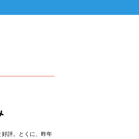
み
と好評。とくに、昨年