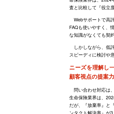
査と比較して『役立度
Webサポートで高
FAQも使いやすく、
な知識がなくても契
しかしながら、低評
スピーディに検討や
ニーズを理解し
顧客視点の提案
問い合わせ対応は、
生命保険業界は、20
だが、『放棄率』と
ンタクト解決率』が3