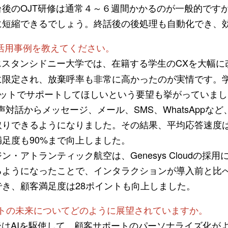
後のOJT研修は通常４～６週間かかるのが一般的ですが
に短縮できるでしょう。終話後の後処理も自動化でき、
oudの活用事例を教えてください。
スタンシドニー大学では、在籍する学生のCXを大幅に
に限定され、放棄呼率も非常に高かったのが実情です。
チャットでサポートしてほしいという要望も挙がっていました
、音声対話からメッセージ、メール、SMS、WhatsApp
りできるようになりました。その結果、平均応答速度は
満足度も90%まで向上しました。
・アトランティック航空は、Genesys Cloudの採
ようになったことで、インタラクションが導入前と比べ
でき、顧客満足度は28ポイントも向上しました。
ートの未来についてどのように展望されていますか。
はAIを駆使して、顧客サポートのパーソナライズ化が