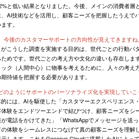
2%と低い結果となりました。今後、メインの消費者層
、AI技術などを活用し、顧客ニーズを把握したうえで
います。
ら、今後のカスタマーサポートの方向性が見えてきますね
がこうした調査を実施する目的は、世代ごとの行動パ
るためです。世代ごとの考え方や文化の違いも存在しま
リック（人間中心）に物事を考えるために、人々の考え
の期待値を把握する必要があります。
して、どのようにサポートのパーソナライズ化を実現してい
的には、AIを駆使した「カスタマーエクスペリエンス
客体験をエンドツーエンドで結びつけ、顧客ニーズをシ
が電話をかけてきた」「WhatsAppでメッセージを送
ての体験をシームレスにつなげて真の顧客ニーズを理解
します。これをGenesys Cloudに搭載したAIによ