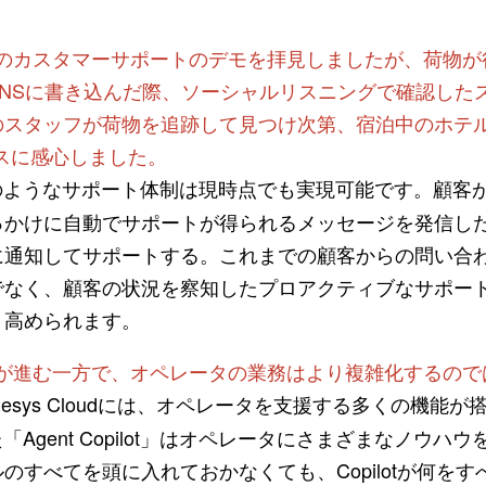
社のカスタマーサポートのデモを拝見しましたが、荷物が
SNSに書き込んだ際、ソーシャルリスニングで確認した
のスタッフが荷物を追跡して見つけ次第、宿泊中のホテル
スに感心しました。
ようなサポート体制は現時点でも実現可能です。顧客が
っかけに自動でサポートが得られるメッセージを発信し
に通知してサポートする。これまでの顧客からの問い合
でなく、顧客の状況を察知したプロアクティブなサポート
り高められます。
化が進む一方で、オペレータの業務はより複雑化するので
esys Cloudには、オペレータを支援する多くの機能
「Agent Copilot」はオペレータにさまざまなノウハ
のすべてを頭に入れておかなくても、Copilotが何を