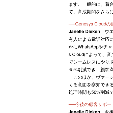
ます。一般的に、着台
て、育成期間をさら
──Genesys Cl
ウエ
Janelle Dieken
有人による電話対応
かにWhatsAppや
s Cloudによって
でシームレスにやり取
45%削減でき、顧客
このほか、ヴァージン
くる意図を察知できる
処理時間も50%削減
──今後の顧客サポ
今後
Janelle Dieken