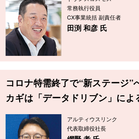
常務執行役員
CX事業統括 副責任者
田渕 和彦 氏
コロナ特需終了で“新ステージ”
カギは「データドリブン」によ
アルティウスリンク
代表取締役社長
網野 孝 氏