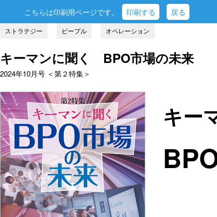
こちらは印刷用ページです。
印刷する
戻る
ストラテジー
ピープル
オペレーション
キーマンに聞く BPO市場の未来
2024年10月号 ＜第２特集＞
キー
BP