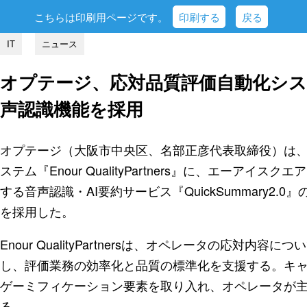
こちらは印刷用ページです。
印刷する
戻る
IT
ニュース
オプテージ、応対品質評価自動化シ
声認識機能を採用
オプテージ（大阪市中央区、名部正彦代表取締役）は
ステム『Enour QualityPartners』に、エーア
する音声認識・AI要約サービス『QuickSummary2
を採用した。
Enour QualityPartnersは、オペレータの応対
し、評価業務の効率化と品質の標準化を支援する。キ
ゲーミフィケーション要素を取り入れ、オペレータが
る。