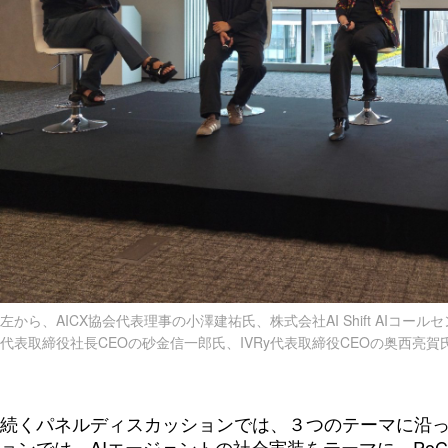
左から、AICX協会代表理事の小澤建祐氏、株式会社AI Shift AIコー
代表取締役社長CEOの砂金信一郎氏、IVRy代表取締役CEOの奥西亮賀氏、
続くパネルディスカッションでは、３つのテーマに沿
ョンでは、AIエージェントの社会実装をテーマに、Po