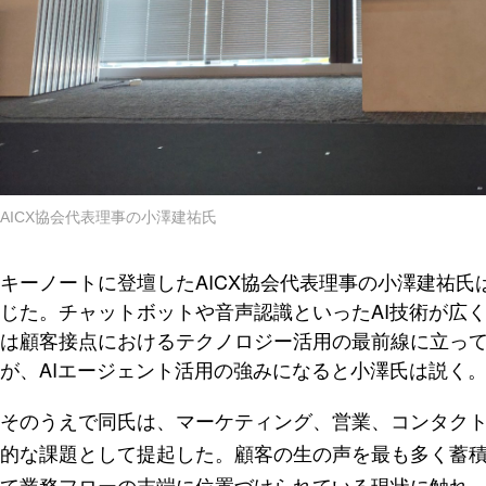
AICX協会代表理事の小澤建祐氏
キーノートに登壇したAICX協会代表理事の小澤建祐
じた。チャットボットや音声認識といったAI技術が広
は顧客接点におけるテクノロジー活用の最前線に立って
が、AIエージェント活用の強みになると小澤氏は説く
そのうえで同氏は、マーケティング、営業、コンタク
的な課題として提起した。顧客の生の声を最も多く蓄
て業務フローの末端に位置づけられている現状に触れ、