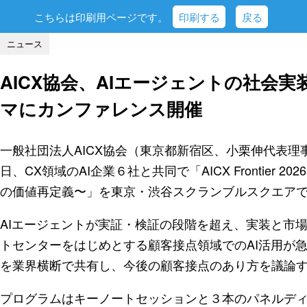
こちらは印刷用ページです。
印刷する
戻る
ニュース
AICX協会、AIエージェントの社会
マにカンファレンス開催
一般社団法人AICX協会（東京都新宿区、小栗伸代表理事
日、CX領域のAI企業６社と共同で「AICX Frontier 
の価値再定義〜」を東京・渋谷スクランブルスクエア
AIエージェントが実証・検証の段階を超え、実装と市
トセンターをはじめとする顧客接点領域でのAI活用が
を業界横断で共有し、今後の顧客接点のあり方を議論
プログラムはキーノートセッションと３本のパネルディ