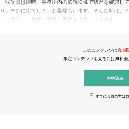
収受員は随時、事務所内の監視映像で状況を確認して
り、車外に出てしまうお客様もいます。そんな時は、
ンへ急行し、迅速に対処し事故を未然に防ぎます」。
このコンテンツは
会員
限定コンテンツを見るには無料会
お申込み
すでに会員の方は