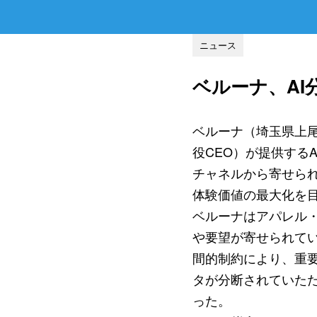
ニュース
ベルーナ、AI分
ベルーナ（埼玉県上
役CEO）が提供する
チャネルから寄せら
体験価値の最大化を
ベルーナはアパレル
や要望が寄せられて
間的制約により、重
タが分断されていた
った。