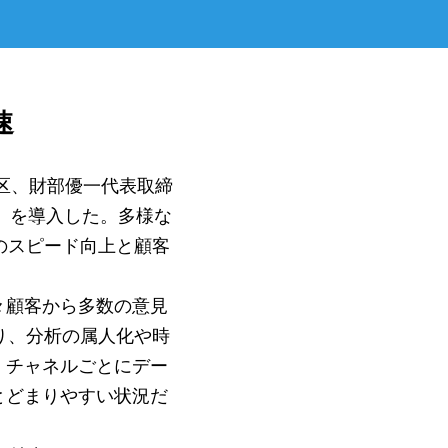
速
区、財部優一代表取締
）」を導入した。多様な
のスピード向上と顧客
々顧客から多数の意見
り、分析の属人化や時
、チャネルごとにデー
とどまりやすい状況だ