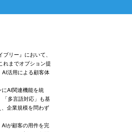
『アイブリー』において、
。これまでオプション提
AI活用による顧客体
にAI関連機能を統
」「多言語対応」も基
え、企業規模を問わず
AIが顧客の用件を完