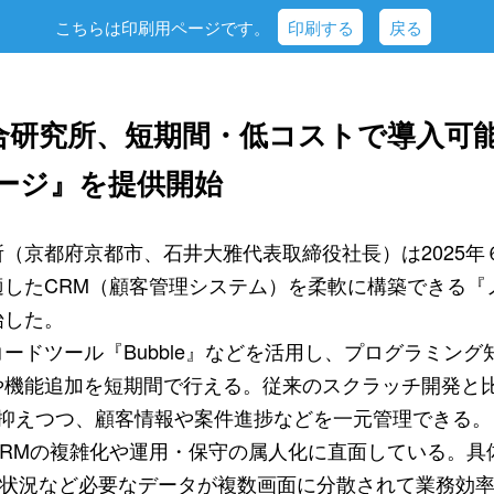
こちらは印刷用ページです。
印刷する
戻る
合研究所、短期間・低コストで導入可
ケージ』を提供開始
（京都府京都市、石井大雅代表取締役社長）は2025年
したCRM（顧客管理システム）を柔軟に構築できる『
始した。
ードツール『Bubble』などを活用し、プログラミン
や機能追加を短期間で行える。従来のスクラッチ開発と
に抑えつつ、顧客情報や案件進捗などを一元管理できる。
CRMの複雑化や運用・保守の属人化に直面している。具
捗状況など必要なデータが複数画面に分散されて業務効