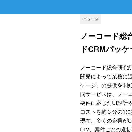
ニュース
ノーコード総
ドCRMパッ
ノーコード総合研究所
開発によって業務に適
ケージ』の提供を開
同サービスは、ノーコ
要件に応じたUI設計
コストを約３分の1
現在、多くの企業が
LTV、案件ごとの進