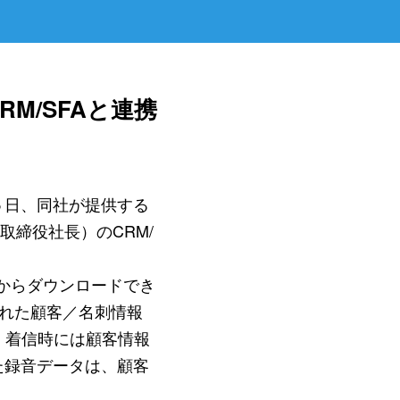
CRM/SFAと連携
月５日、同社が提供する
表取締役社長）のCRM/
上からダウンロードでき
れた顧客／名刺情報
、着信時には顧客情報
た録音データは、顧客