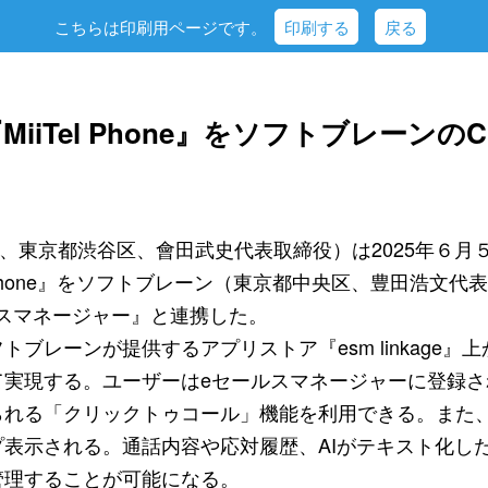
こちらは印刷用ページです。
印刷する
戻る
MiiTel Phone』をソフトブレーンの
コム、東京都渋谷区、會田武史代表取締役）は2025年６
el Phone』をソフトブレーン（東京都中央区、豊田浩文代
ルスマネージャー』と連携した。
ブレーンが提供するアプリストア『esm linkage』
て実現する。ユーザーはeセールスマネージャーに登録さ
られる「クリックトゥコール」機能を利用できる。また
表示される。通話内容や応対履歴、AIがテキスト化し
管理することが可能になる。