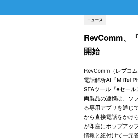
ニュース
RevComm、『
開始
RevComm（レブ
電話解析AI『MiiT
SFAツール『eセー
両製品の連携は、ソフト
る専用アプリを通じ
から直接電話をかけ
が即座にポップアップ
情報と紐付けて一元