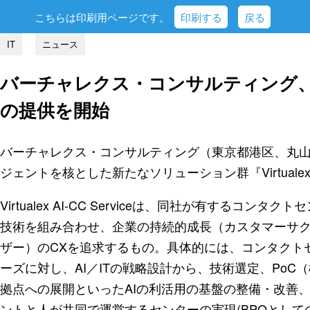
こちらは印刷用ページです。
印刷する
戻る
IT
ニュース
バーチャレクス・コンサルティング、『Virtu
の提供を開始
バーチャレクス・コンサルティング（東京都港区、丸山勇
ジェントを核とした新たなソリューション群『Virtualex A
Virtualex AI-CC Serviceは、同社が有するコ
技術を組み合わせ、企業の持続的成長（カスタマーサ
ザー）のCXを追求するもの。具体的には、コンタクト
ーズに対し、AI／ITの戦略設計から、技術選定、Po
拠点への展開といったAIの利活用の基盤の整備・改善、
ントと人が共同で運営するセンターの実現(BPOとして